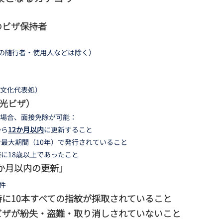
係のビザ保持者
員の随行者・使用人などは除く）
経済文化代表処）
観光ビザ）
場合、面接免除が可能：
から
12か月以内
に更新すること
最大期間（10年）で発行されていること
に18歳以上であったこと
12か月以内の更新」
件
給時に10本すべての指紋が採取されていること
たビザが紛失・盗難・取り消しされていないこと