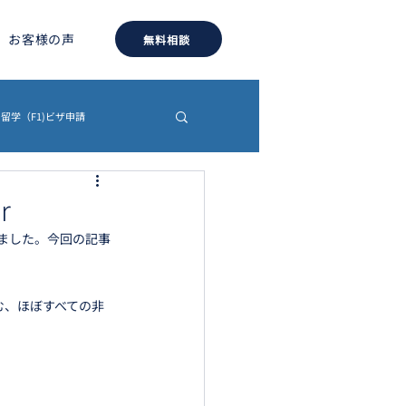
お客様の声
無料相談
留学（F1)ビザ申請
約書
認証・翻訳
r
されました。今回の記事
む、ほぼすべての非