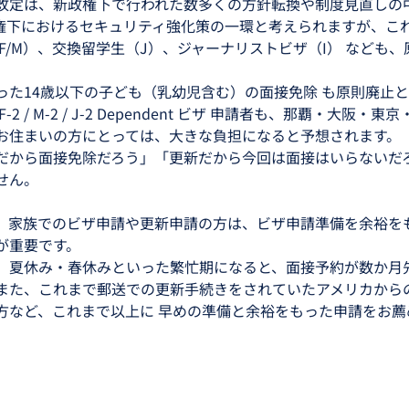
改定は、新政権下で行われた数多くの方針転換や制度見直しの
権下におけるセキュリティ強化策の一環と考えられますが、こ
F/M）、交換留学生（J）、ジャーナリストビザ（I） なども
 
った14歳以下の子ども（乳幼児含む）の面接免除 も原則廃止
2 / M-2 / J-2 Dependent ビザ 申請者も、那覇・大阪・
お住まいの方にとっては、大きな負担になると予想されます。
だから面接免除だろう」「更新だから今回は面接はいらないだ
せん。
、家族でのビザ申請や更新申請の方は、ビザ申請準備を余裕を
が重要です。
、夏休み・春休みといった繁忙期になると、面接予約が数か月
また、これまで郵送での更新手続きをされていたアメリカから
方など、これまで以上に 早めの準備と余裕をもった申請をお薦