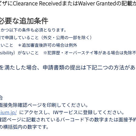
ザにClearance ReceivedまたはWaiver Grantedの
必要な追加条件
しかつ以下の条件も必須となります。
国で申請していること（外交・公用の一部を除く）
ないこと　＊追加審査後許可の場合は例外
issibility）がないこと　※犯罪歴・オーバーステイ等がある場合は免除
を満たした場合、申請書類の提出は下記二つの方法があ
合
面接免除確認ページを印刷してください。
ium.jp/
  にアクセスし、IWサービスに登録してください。
除確認ページに記載されているバーコード下の数字または面接予
の横括弧内の数字です。