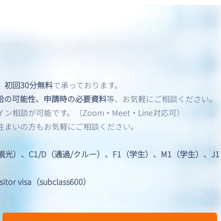
、
初回30分無料
で承っております。
アメリカ出国時に別室での追
ETI
給の可能性、申請時の必要資料
等、お気軽にご相談ください。
加審査を求められました。
1日
相談が可能です。（Zoom・Meet・Line対応可）
——最近急増しているご相談
住まいの方もお気軽にご相談ください。
とその背景
/観光）、C1/D（通過/クルー）、F1（学生）、M1（学生）、
 visa（subclass600）