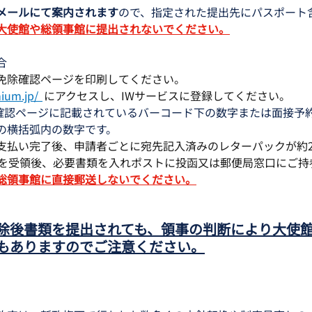
メールにて案内されます
ので、指定された提出先にパスポート
大使館や総領事館に提出されないでください。
合
免除確認ページを印刷してください。 
ium.jp/
 にアクセスし、IWサービスに登録してください。
除確認ページに記載されているバーコード下の数字または面接予
の横括弧内の数字です。
支払い完了後、申請者ごとに宛先記入済みのレターパックが約2
クを受領後、必要書類を入れポストに投函又は郵便局窓口にご持
総領事館に直接郵送しないでください。
除後書類を提出されても、領事の判断により大使
もありますのでご注意ください。