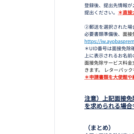
登録後、提出先情報が
提出ください。
＊直接
②郵送を選択された場
必要書類準備後、
面接
https://iw.ayobasprem
＊UID番号は面接免
上に表示されるお名前
面接免除サービス料金
きます。 レターパッ
＊申請書類を大使館や
注意）上記面接免
を求められる場合
（まとめ）