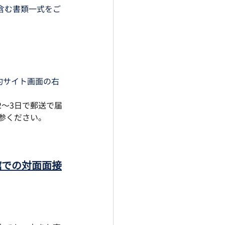
含む書類一式をご
約サイト画面の右
～3日で郵送で届
参ください。
館での対面面接