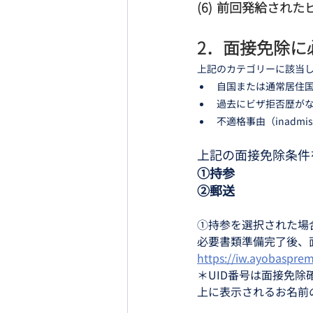
(6)  前回発給されたビ
2．面接免除に
上記のカテゴリーに該当
自国または通常居住
過去にビザ拒否歴が
不適格事由（inadm
上記の面接免除条件
①持参
②郵送
①持参を選択された場
必要書類準備完了後、
https://iw.ayobasprem
＊UID番号は面接免
上に表示されるお名前