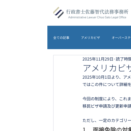
全ての記事
アメリカビザ
オーバーステ
2025年11月29日
読了時間
DS-5535
アメリカビザ
オース
アメリカビザ申
2025年10月1日より、ア
ではこの件について詳細
農地転用
離婚
イギリスビザ
今回の制度により、これま
移民ビザ申請及び更新申
ただし、一定のカテゴリ
1． 面接免除の