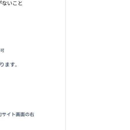
記載がないこと
不可
ります
。
約サイト画面の右