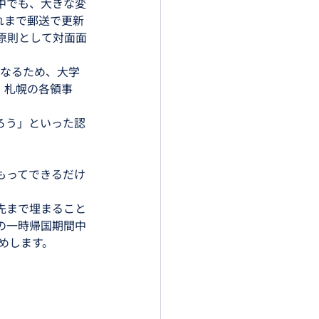
中でも、大きな変
れまで郵送で更新
、原則として対面面
となるため、大学
東京・札幌の各領事
ろう」といった認
もってできるだけ
先まで埋まること
の一時帰国期間中
めします。