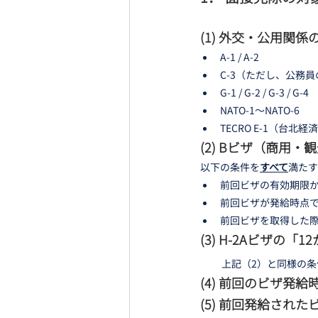
(1) 外交・公用関
A-1 / A-2
C-3（ただし、公務
G-1 / G-2 / G-3 / G-4
NATO-1～NATO-6
TECRO E-1（台北
(2) Bビザ（商用・
以下の条件を
すべて
満たす
前回ビザの有効期限
前回ビザが発給時点で
前回ビザを取得した際
(3) H-2Aビザの「
上記（2）と同様の条
(4) 前回のビザ発
(5) 前回発給され