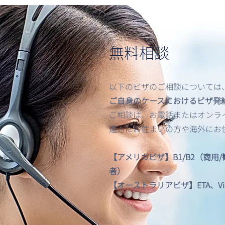
無料相談
以下のビザのご相談については
【最新情報】アメリカビザ申
ご自身のケースにおけるビザ発
請
ご相談は、お電話またはオンライン
遠方にお住まいの方や海外にお
【アメリカビザ】B1/B2（商用
者）
【オーストラリアビザ】ETA、Visitor