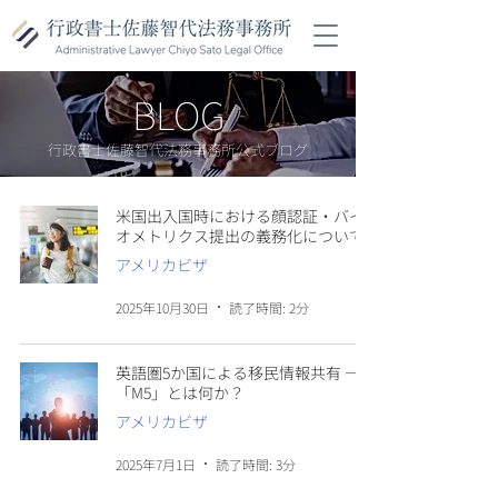
BLOG
行政書士佐藤智代法務事務所公式ブログ
米国出入国時における顔認証・バイ
オメトリクス提出の義務化について
アメリカビザ
2025年10月30日
読了時間: 2分
英語圏5か国による移民情報共有 ―
「M5」とは何か？
アメリカビザ
2025年7月1日
読了時間: 3分