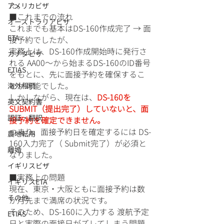
た。
アメリカビザ
■これまでの流れ
オーストラリアビザ
これまでも基本はDS-160作成完了 → 面
ETA
接予約でしたが、
実務上は、DS-160作成開始時に発行さ
カナダビザ
れる AA00～から始まるDS-160のID番号
ETIAS
をもとに、先に面接予約を確保するこ
とが可能でした。
海外相続
しかしながら、現在は、
DS-160を
英文契約書
SUBMIT（提出完了）していないと、面
認証・翻訳
接予約を確定できません。
つまり、面接予約日を確定するには DS-
農地転用
160入力完了（ Submit完了）が必須と
離婚
なりました。
イギリスビザ
■実務上の問題
イギリスETA
現在、東京・大阪ともに面接予約は数
その他
か月先まで満席の状況です。
そのため、DS-160に入力する 渡航予定
ETIAS
日と実際の面接日がズレてしまう問題