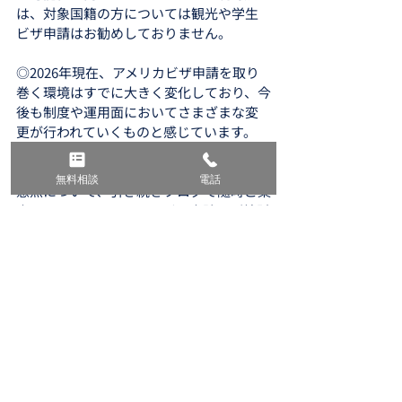
は、対象国籍の方については観光や学生
ビザ申請はお勧めしておりません。
◎2026年現在、アメリカビザ申請を取り
巻く環境はすでに大きく変化しており、今
後も制度や運用面においてさまざまな変
更が行われていくものと感じています。
弊所では、最新の制度変更や実務上の注
無料相談
電話
意点について、引き続きブログで随時ご案
内してまいりますので、ビザ申請をご検討
の方はぜひ定期的にご確認ください。
また、個別の状況によって最適な対応は大
きく異なりますので、ご不安な点がある場
合は早めにご相談ください。