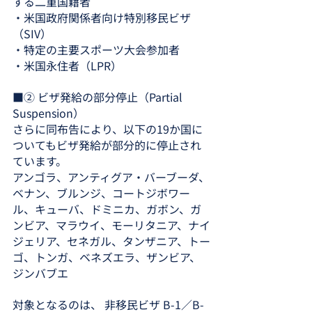
する二重国籍者
・米国政府関係者向け特別移民ビザ
（SIV）
・特定の主要スポーツ大会参加者
・米国永住者（LPR）
■② ビザ発給の部分停止（Partial 
Suspension）
さらに同布告により、以下の19か国に
ついてもビザ発給が部分的に停止され
ています。
アンゴラ、アンティグア・バーブーダ、
ベナン、ブルンジ、コートジボワー
ル、キューバ、ドミニカ、ガボン、ガ
ンビア、マラウイ、モーリタニア、ナイ
ジェリア、セネガル、タンザニア、トー
ゴ、トンガ、ベネズエラ、ザンビア、
ジンバブエ
対象となるのは、 非移民ビザ B-1／B-