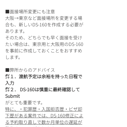
■面接場所変更にも注意
大阪→東京など面接場所を変更する場
合も、新しいDS-160を作成する必要が
あります。
そのため、どちらでも早く面接を受け
たい場合は、東京用と大阪用のDS-160
を事前に作成しておくことをおすすめ
します。
■弊所からのアドバイス
㌽１．渡航予定は余裕を持った日程で
入力
㌽２． DS-160は慎重に最終確認して
Submit
がとても重要です。
特に、・犯罪歴・入国拒否歴・ビザ却
下歴がある案件では、DS-160修正によ
る予約取り直しで数か月単位の遅延が