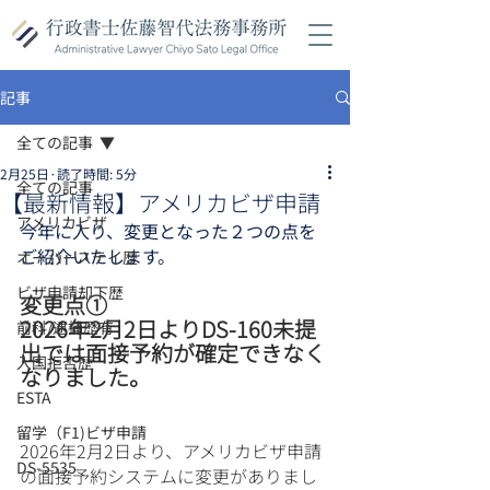
記事
全ての記事
2月25日
読了時間: 5分
全ての記事
【最新情報】アメリカビザ申請
アメリカビザ
今年に入り、変更となった２つの点を
ご紹介いたします。
オーバーステイ歴
ビザ申請却下歴
変更点①
2026年2月2日よりDS-160未提
前科/逮捕歴有
出では面接予約が確定できなく
入国拒否歴
なりました。
ESTA
留学（F1)ビザ申請
2026年2月2日より、アメリカビザ申請
DS-5535
の面接予約システムに変更がありまし