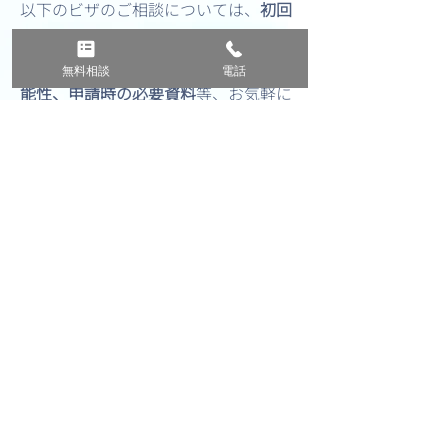
以下のビザのご相談については、
初回
30分無料
で承っております。
ご自身のケースにおけるビザ発給の可
無料相談
電話
能性、申請時の必要資料
等、お気軽に
ご相談ください。
ご相談は、お電話またはオンライン相
談が可能です。（Zoom・Meet・Line
対応可）
遠方にお住まいの方や海外にお住まい
の方もお気軽にご相談ください。
【アメリカビザ】B1/B2（商用/観
光）、C1/D（通過/クルー）、F1（学
生）、M1（学生）、J1（交流訪問
者）、I（報道関係者）
【オーストラリアビザ】ETA、Visitor