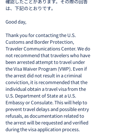
確認したことがあります。その際の回答
は、下記のとおりです。
Good day,
Thank you for contacting the U.S. 
Customs and Border Protection, 
Traveler Communications Center. We do 
not recommend that travelers who have 
been arrested attempt to travel under 
the Visa Waiver Program (VWP). Even if 
the arrest did not result in a criminal 
conviction, it is recommended that the 
individual obtain a travel visa from the 
U.S. Department of State at a U.S. 
Embassy or Consulate. This will help to 
prevent travel delays and possible entry 
refusals, as documentation related to 
the arrest will be requested and verified 
during the visa application process.