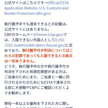
公式サイトはこちらです→
Official ESTA 
Application Website, U.S. Customs and 
Border Protection (dhs.gov)
執行猶予中でも渡米できるとの記載は、
公式サイトにはありません。
CBPのホームページ
Home (cbp.gov)
で
は、入国できない外国人として
8 USC 
1182: Inadmissible aliens (house.gov)
に定
めており、
執行猶予付き判決についてはこ
れらの犯罪であっても入国できるとの条文
は一切ありません。
どうぞ、執行猶予中の方や執行猶予付き
判決を下された有罪犯罪歴がある方は、
ご自身のためにまた、ご自身と一緒に同
行されるかたのためにもESTAで渡米され
る前に大使館やCBPにご確認いただくよ
うお勧めします。
懲役一年以上の量刑を下された方に関し