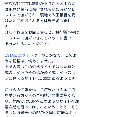
シェンゲンビザ
歴なしと申告し認証が下りたＥＳＴＡ又
は犯罪発生前に取得されていた有効なＥ
ＳＴＡで渡米され、現地で入国拒否を受
けたとご相談される方は後を絶ちませ
ん。
詳しくお話をお聞きすると、執行猶予中は
ＥＳＴＡで渡米できるとネットに書いて
あったから。。とのこと。
ESTA公式サイト
は一つしかなく、このよ
うな記載は一切ありません。
上記内容はこの公式サイトではない非公
式のサイトやそのほかの公式サイトのよ
うに見えるサイトに記載があるようです。
これらの情報を信じて渡米され入国拒否
を受ける方からのご相談が非常に多くな
り、弊所ではCBPへこのようなサイトへ注
意喚起を行ってほしいということと、そも
そも執行猶予中のESTA入国は可能なのも