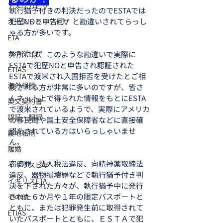
アメリカビザ
執行猶予付きの判決だったのでESTAでは
犯歴NOと申告可、と勘違いされてらっし
オーストラリアビザ
ゃる方が多いです。
ETA
カナダビザ
弊所には、このような勘違いで実際に
ESTAで犯歴NOと申告され認証された
ETIAS
ESTAで渡米され入国拒否を受けたとご相
海外相続
談される方が非常に多いのですが、皆さ
んネット上で得られた情報をもとにESTA
英文契約書
で渡米されているようで、実際にアメリカ
認証・翻訳
の移民局や国土安全保障省などに直接確
認をされている方はいらっしゃいませ
農地転用
ん。
離婚
窃盗罪、法人税法違反、向精神薬取締法
イギリスビザ
違反、器物損壊罪などで執行猶予付き判
イギリスETA
決を下された方々が、執行猶予中に発行
された６か月や１年の限定パスポートと
その他
ともに、または犯罪発生前に取得されて
ETIAS
いたパスポートとともに、ＥＳＴＡで犯