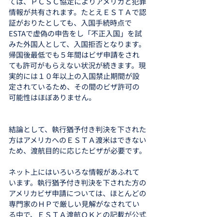
ては、ＰＣＳＣ協定によりアメリカと犯罪
情報が共有されます。たとえＥＳＴＡで認
証がおりたとしても、入国手続時点で
ESTAで虚偽の申告をし「不正入国」を試
みた外国人として、入国拒否となります。
帰国後最低でも５年間はビザ申請をされ
ても許可がもらえない状況が続きます。現
実的には１０年以上の入国禁止期間が設
定されているため、その間のビザ許可の
可能性はほぼありません。
結論として、執行猶予付き判決を下された
方はアメリカへのＥＳＴＡ渡米はできない
ため、渡航目的に応じたビザが必要です。
ネット上にはいろいろな情報があふれて
います。執行猶予付き判決を下された方の
アメリカビザ申請については、ほとんどの
専門家のＨＰで厳しい見解がなされてい
る中で、ＥＳＴＡ渡航ＯＫとの記載が公式