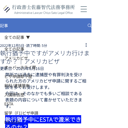
記事
全ての記事
2022年12月5日
読了時間: 5分
全ての記事
執行猶予中ですがアメリカ行けま
アメリカビザ
すか？｜アメリカビザ
オーバーステイ歴
更新日：
2025年6月16日
弊所では過去に逮捕歴や有罪判決を受け
ビザ申請却下歴
られた方のアメリカビザ申請に関するご相
前科/逮捕歴有
談を多くお受けします。
今回は、そのなかでも多いご相談である
入国拒否歴
表題の内容について書かせていただきま
ESTA
す。
留学（F1)ビザ申請
執行猶予中にESTAで渡米でき
DS-5535
るのか？