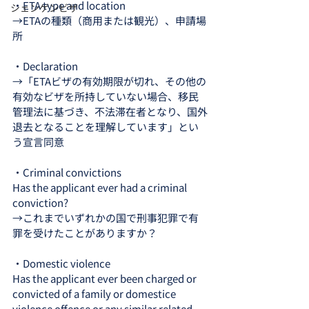
・ETA type and location
シェンゲンビザ
→ETAの種類（商用または観光）、申請場
所
・Declaration
→「ETAビザの有効期限が切れ、その他の
有効なビザを所持していない場合、移民
管理法に基づき、不法滞在者となり、国外
退去となることを理解しています」とい
う宣言同意
・Criminal convictions
Has the applicant ever had a criminal 
conviction?
→これまでいずれかの国で刑事犯罪で有
罪を受けたことがありますか？
・Domestic violence
Has the applicant ever been charged or 
convicted of a family or domestice 
violence offence or any similar related 