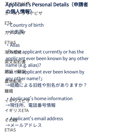
アメリカビザ
Applicant's Personal Details（申請者
の個人情報）
オーストラリアビザ
ETA
・Country of birth
→出生国
カナダビザ
ETIAS
・Alias
「Is the applicant currently or has the 
海外相続
applicant ever been known by any other 
英文契約書
name (e.g. alias)?
認証・翻訳
Has the applicant ever been known by 
any other name?」
農地転用
→結婚による旧姓や別名がありますか？
離婚
・Applicant's home information
イギリスビザ
→現住所、電話番号情報
イギリスETA
・Applicant's email address
その他
→メールアドレス
ETIAS