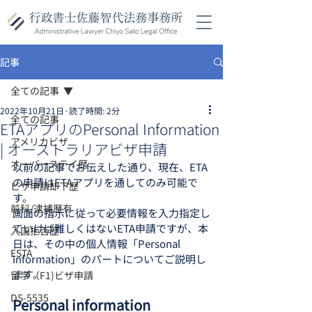
記事
全ての記事
2022年10月21日
読了時間: 2分
全ての記事
ETAアプリのPersonal Information
アメリカビザ
| オーストラリアビザ申請
オーバーステイ歴
以前の記事でお伝えした通り、現在、ETA
の申請はETAアプリを通してのみ可能で
ビザ申請却下歴
す。
前科/逮捕歴有
画面の指示に従って必要情報を入力指定し
ていけば難しくはないETA申請ですが、本
入国拒否歴
日は、その中の個人情報「Personal 
ESTA
information」のパートについてご説明し
ます。
留学（F1)ビザ申請
DS-5535
Personal information