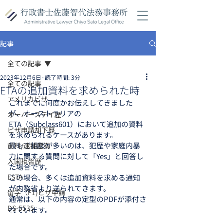
記事
全ての記事
2023年12月6日
読了時間: 3分
全ての記事
ETAの追加資料を求められた時
アメリカビザ
これまでに何度かお伝えしてきました
が、オーストラリアの
オーバーステイ歴
ETA（Subclass601）において追加の資料
ビザ申請却下歴
を求められるケースがあります。
最もご相談が多いのは、犯歴や家庭内暴
前科/逮捕歴有
力に関する質問に対して「Yes」と回答し
入国拒否歴
た場合です。
ESTA
この場合、多くは追加資料を求める通知
が内務省より送られてきます。
留学（F1)ビザ申請
通常は、以下の内容の定型のPDFが添付さ
DS-5535
れています。