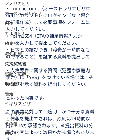
アメリカビザ
・Immiaccount（オーストラリアビザ申
オーストラリアビザ
請用アカウント）にログイン（ない場合
は新規作成）して必要事項をフォームに
ETA
入力してください。
カナダビザ
・Form1554（ETAの補足情報入力シー
ト）を入力して提出してください。
ETIAS
・日本との結びつき（渡豪が一時的なも
海外相続
のであること）を証する資料を提出して
ください。
英文契約書
・人格要件に関する質問（犯歴や家庭内
認証・翻訳
暴力）に「YES」をつけている場合は、そ
農地転用
の詳細を示す資料を提出してください。
離婚
といった内容です。
イギリスビザ
この要請に対して、適切、かつ十分な資料
イギリスETA
と情報を提出できれば、原則は24時間以
その他
内にETAが承認されます。※提出資料の分
量や内容によって数日かかる場合もありま
ETIAS
す。