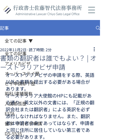
記事
全ての記事
2022年11月2日
読了時間: 2分
全ての記事
書類の翻訳者は誰でもよい？ | オ
アメリカビザ
ーストラリアビザ申請
オーバーステイ歴
オーストラリアビザの申請をする際、英語
以外の書類を提出する必要がある場合が
ビザ申請却下歴
あります。
前科/逮捕歴有
オーストラリア大使館のHPにも記載があ
る通り、英文以外の文書には、「正規の翻
入国拒否歴
訳会社または翻訳者」による英訳を必ず
ESTA
添付しなければなりません。また、翻訳
者は申請者自身であってはならず、申請者
留学（F1)ビザ申請
と同じ住所に居住していない第三者であ
DS-5535
る必要があります。