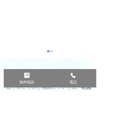
無料相談
無料相談
電話
以下のビザのご相談については、
初回
30分無料
で承っております。
英語圏5か国による移民情
オーストラリア
ご自身のケースにおけるビザ発給の可
報共有 ― 「M5」とは何
ザまとめ
能性、申請時の必要資料
等、お気軽に
か？
ご相談ください。
ご相談は、お電話またはオンライン相
談が可能です。（Zoom・Meet・Line