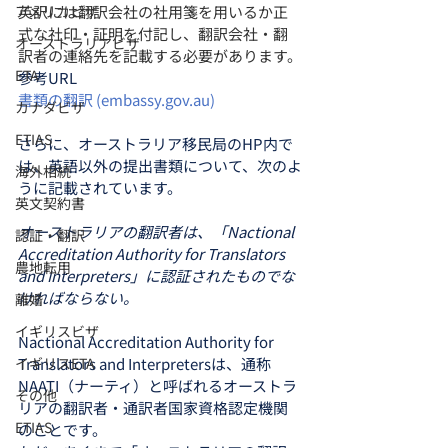
アメリカビザ
英訳には翻訳会社の社用箋を用いるか正
式な社印・証明を付記し、翻訳会社・翻
オーストラリアビザ
訳者の連絡先を記載する必要があります。
ETA
参考URL
書類の翻訳 (embassy.gov.au)
カナダビザ
ETIAS
さらに、オーストラリア移民局のHP内で
は、英語以外の提出書類について、次のよ
海外相続
うに記載されています。
英文契約書
オーストラリアの翻訳者は、「Nactional 
認証・翻訳
Accreditation Authority for Translators 
農地転用
and Interpreters」に認証されたものでな
ければならない。
離婚
イギリスビザ
Nactional Accreditation Authority for 
イギリスETA
Translators and Interpretersは、通称
NAATI（ナーティ）と呼ばれるオーストラ
その他
リアの翻訳者・通訳者国家資格認定機関
ETIAS
のことです。