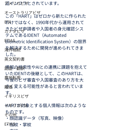
証インフラとされています。
アメリカビザ
オーストラリアビザ
この「HART」はゼロから新たに作られた
ETA
わけではなく、1990年代から運用されて
きたビザ申請者や入国者の身元確認シス
カナダビザ
テムであるIDENT（Automated 
ETIAS
Biometric Identification System）の限界
を解決するために開発が進められてきま
海外相続
した。
英文契約書
情報の検索性やAIとの連携に課題を抱えて
認証・翻訳
いたIDENTの後継として、このHARTは、
農地転用
今後のビザ審査や入国審査のあり方を大
きく変える可能性があると言われていま
離婚
す。
イギリスビザ
HARTが対象とする個人情報は次のような
イギリスETA
ものです。
その他
・顔認識データ（写真、映像）
ETIAS
・指紋・掌紋