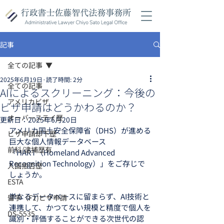
記事
全ての記事
2025年6月19日
読了時間: 2分
全ての記事
AIによるスクリーニング：今後の
アメリカビザ
ビザ申請はどうかわるのか？
オーバーステイ歴
更新日：
2025年6月20日
アメリカ国土安全保障省（DHS）が進める
ビザ申請却下歴
巨大な個人情報データベース
前科/逮捕歴有
「HART（Homeland Advanced 
Recognition Technology）」をご存じで
入国拒否歴
しょうか。
ESTA
単なるデータベースに留まらず、AI技術と
留学（F1)ビザ申請
連携して、かつてない規模と精度で個人を
DS-5535
識別・評価することができる次世代の認