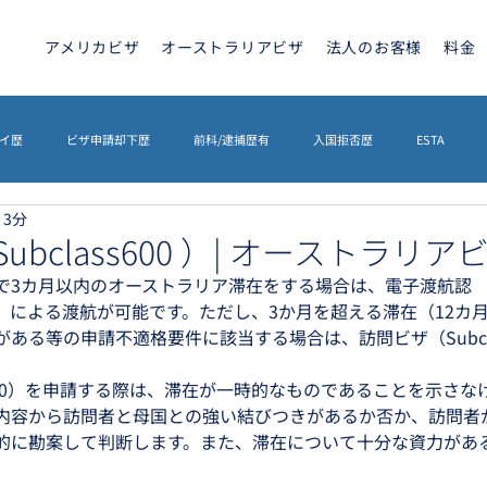
アメリカビザ
オーストラリアビザ
法人のお客様
料金
イ歴
ビザ申請却下歴
前科/逮捕歴有
入国拒否歴
ESTA
 3分
トラリアビザ
ETA
カナダビザ
ETIAS
海外相続
英文契
ubclass600 ）| オーストラリ
で3カ月以内のオーストラリア滞在をする場合は、電子渡航認
ss601）による渡航が可能です。ただし、3か月を超える滞在（12
イギリスETA
その他
ETIAS
シェンゲンビザ
ある等の申請不適格要件に該当する場合は、訪問ビザ（Subcla
ss600）を申請する際は、滞在が一時的なものであることを示さ
内容から訪問者と母国との強い結びつきがあるか否か、訪問者
的に勘案して判断します。また、滞在について十分な資力があ