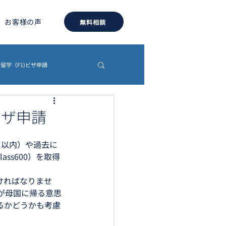
お客様の声
無料相談
留学（F1)ビザ申請
約書
認証・翻訳
アビザ申請
カ月以内）や過去に
ss600）を取得
なければなりませ
が母国に帰る意思
るかどうかも考慮