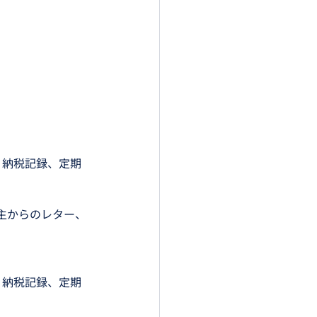
、納税記録、定期
主からのレター、
、納税記録、定期