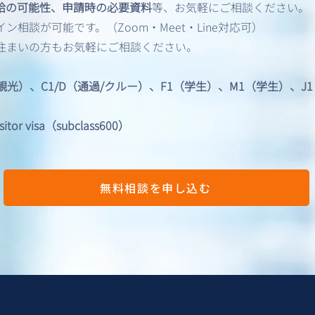
給の可能性、申請時の必要資料
等、お気軽にご相談ください。
共有 ― 「M5」とは何か？
とめ
相談が可能です。（Zoom・Meet・Line対応可）
住まいの方もお気軽にご相談ください。
/観光）、C1/D（通過/クルー）、F1（学生）、M1（学生）、
 visa（subclass600）
無料相談を申し込む