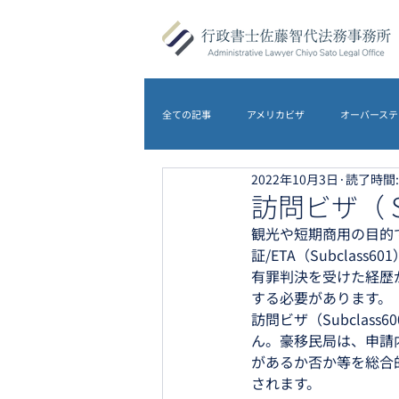
全ての記事
アメリカビザ
オーバーステ
2022年10月3日
読了時間:
DS-5535
アメリカビザ
オース
訪問ビザ（ S
観光や短期商用の目的
証/ETA（Subcla
農地転用
離婚
イギリスビザ
有罪判決を受けた経歴が
する必要があります。
訪問ビザ（Subcla
ん。豪移民局は、申請
があるか否か等を総合
されます。