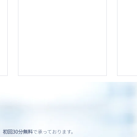
、
初回30分無料
で承っております。
英語圏5か国による移民情報
オー