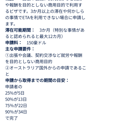
や報酬を目的としない商用目的で利用す
るビザです。3か月以上の滞在や何かしら
の事情でETAを利用できない場合に申請し
ます。
滞在可能期間：　
3か月（特別な事情があ
ると認められると最大12カ月）
申請料：　
150豪ドル
主な申請要件：
①出張や会議、契約交渉など就労や報酬
を目的としない商用目的
②オーストラリア国外からの申請であるこ
と
申請から取得までの期間の目安：
申請者の
25%が5日
50%が13日
75％が22日
90％が34日
で完了