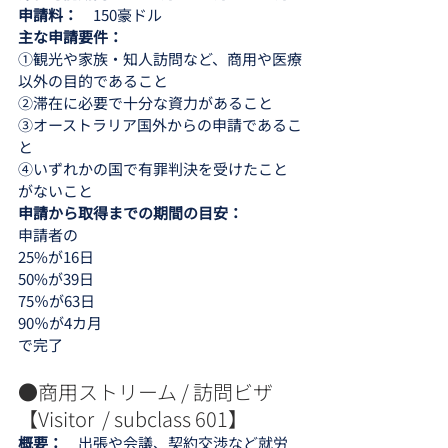
申請料：　
150豪ドル
主な申請要件：
①観光や家族・知人訪問など、商用や医療
以外の目的であること
②滞在に必要で十分な資力があること
③オーストラリア国外からの申請であるこ
と
④いずれかの国で有罪判決を受けたこと
がないこと
申請から取得までの期間の目安：
申請者の
25%が16日
50%が39日
75％が63日
90％が4カ月
で完了
●商用ストリーム / 訪問ビザ　
【Visitor  / subclass 601】
概要：　
出張や会議、契約交渉など就労