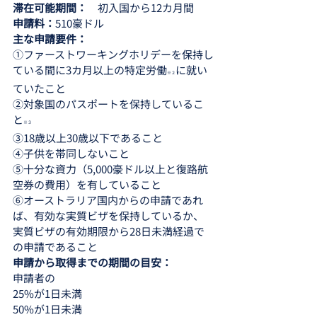
滞在可能期間：　
初入国から12カ月間
申請料：
510豪ドル
主な申請要件：
①ファーストワーキングホリデーを保持し
ている間に3カ月以上の特定労働
に就い
※２
ていたこと
②対象国のパスポートを保持しているこ
と
※３
③18歳以上30歳以下であること
④子供を帯同しないこと
⑤十分な資力（5,000豪ドル以上と復路航
空券の費用）を有していること
⑥オーストラリア国内からの申請であれ
ば、有効な実質ビザを保持しているか、
実質ビザの有効期限から28日未満経過で
の申請であること
申請から取得までの期間の目安：
申請者の
25%が1日未満
50%が1日未満