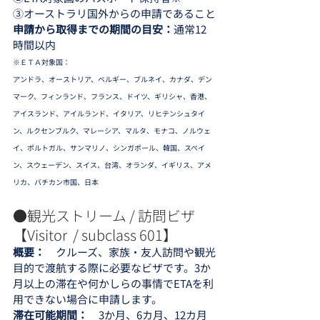
③オーストラリ国外からの申請であること
申請から取得までの期間の目安：
通常12
時間以内
※ＥＴＡ対象国：
アンドラ、オーストリア、ベルギー、ブルネイ、カナダ、デン
マーク、フィンランド、フランス、ドイツ、ギリシャ、香港、
アイスランド、アイルランド、イタリア、リヒテンシュタイ
ン、ルクセンブルク、マレーシア、マルタ、モナコ、ノルウェ
イ、ポルトガル、サンマリノ、シンガポール、韓国、スペイ
ン、スウェーデン、スイス、台湾、オランダ、イギリス、アメ
リカ、バチカン市国、日本
●観光ストリーム / 訪問ビザ　
【Visitor  / subclass 601】
概要：　
クルーズ、家族・友人訪問や観光
目的で渡航する際に必要なビザです。3か
月以上の滞在や何かしらの事情でETAを利
用できない場合に申請します。
滞在可能期間：　
3か月、6カ月、12カ月