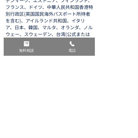
デンマーク、エストニア、フィンランド、
フランス、ドイツ、中華人民共和国香港特
別行政区(英国国民海外パスポート所持者
を含む)、アイルランド共和国、イタリ
ア、日本、韓国、マルタ、オランダ、ノル
ウェー、スウェーデン、台湾(公式または
外交パスポートを除く)、グレートブリテ
ンおよび北アイルランド連合王国
無料相談
電話
Ⅱ　学生・研修ビザ　
【Studying and training 
visas】
●学生ビザ　【Student visa / 
subclass 500】
※準備中
●学生保護者ビザ　【Student 
Guradian visa / subclass 590】