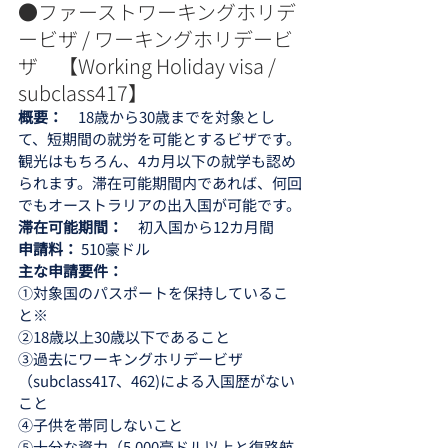
●ファーストワーキングホリデ
ービザ / ワーキングホリデービ
ザ　【Working Holiday visa / 
subclass417】 
概要：　
18歳から30歳までを対象とし
て、短期間の就労を可能とするビザです。
観光はもちろん、4カ月以下の就学も認め
られます。滞在可能期間内であれば、何回
でもオーストラリアの出入国が可能です。
滞在可能期間：　
初入国から12カ月間
申請料： 
510豪ドル
主な申請要件：
①対象国のパスポートを保持しているこ
と※
②18歳以上30歳以下であること
③過去にワーキングホリデービザ
（subclass417、462)による入国歴がない
こと
④子供を帯同しないこと
⑤十分な資力（5,000豪ドル以上と復路航