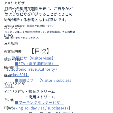
アメリカビザ
目的や希望滞在期間を元に、ご自身がど
オーストラリアビザ
のようなビザを申請することができるの
ETA
かを判断する参考となれば幸いです。
※学生・研修ビザ、就労ビザは準備中です。
カナダビザ
※２０２２年１１月時点の情報です。最新情報は、各公的機関
ETIAS
のHP等を参照されてください。
海外相続
【目次】
英文契約書
Ⅰ　訪問ビザ【Visitor visas】 
認証・翻訳
●ETA（電子渡航認証）　
農地転用
【Electronic Travel Authority / 
subclass601】
離婚
●訪問ビザ　【Visitor  / subclass 
イギリスビザ
601】
		・観光ストリーム
イギリスETA
		・商用ストリーム
その他
●ワーキングホリデービザ　
ETIAS
【Working Holiday visa / subclass417】 