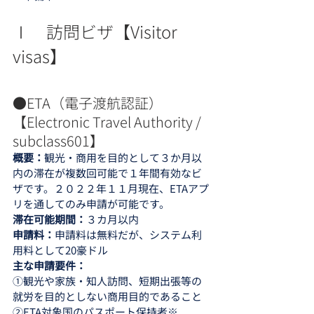
Ⅰ　訪問ビザ【Visitor 
visas】
●ETA（電子渡航認証）
【Electronic Travel Authority / 
subclass601】
概要：
観光・商用を目的として３か月以
内の滞在が複数回可能で１年間有効なビ
ザです。２０２２年１１月現在、ETAアプ
リを通してのみ申請が可能です。
滞在可能期間：
３カ月以内
申請料：
申請料は無料だが、システム利
用料として20豪ドル
主な申請要件：
①観光や家族・知人訪問、短期出張等の
就労を目的としない商用目的であること
②ETA対象国のパスポート保持者※