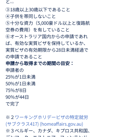
と
※３
③18歳以上30歳以下であること
④子供を帯同しないこと
⑤十分な資力（5,000豪ドル以上と復路航
空券の費用）を有していること
⑥オーストラリア国内からの申請であれ
ば、有効な実質ビザを保持しているか、
実質ビザの有効期限から28日未満経過で
の申請であること
申請から取得までの期間の目安：
申請者の
25%が1日未満
50%が1日未満
75％が8日
90％が44日
で完了
※２
ワーキングホリデービザの特定就労
(サブクラス417) (homeaffairs.gov.au)
※３ベルギー、カナダ、キプロス共和国、