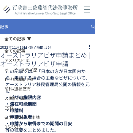
記事
全ての記事
2022年11月16日
読了時間: 5分
全ての記事
オーストラリアビザ申請まとめ |
アメリカビザ
オーストラリアビザ申請
オーバーステイ歴
この記事では、「日本の方が日本国内か
ら」申請する場合の主要なビザについて、
ビザ申請却下歴
オーストラリア移民管理局公開の情報を元
前科/逮捕歴有
に
・ビザの権限内容
入国拒否歴
・滞在可能期間
ESTA
・申請料
・申請対象者
留学（F1)ビザ申請
・申請から取得までの期間の目安
DS-5535
等の概要をまとめました。