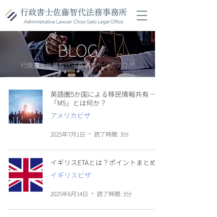
BLOG
行政書士佐藤智代法務事務所公式ブログ
英語圏5か国による移民情報共有 ―
「M5」とは何か？
アメリカビザ
2025年7月1日
読了時間: 3分
イギリスETAとは？ポイントまとめ
イギリスビザ
2025年6月14日
読了時間: 3分