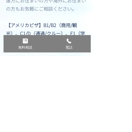
遠方にお住まいの方や海外にお住まい
の方もお気軽にご相談ください。
【アメリカビザ】B1/B2（商用/観
光）、C1/D（通過/クルー）、F1（学
生）、M1（学生）、J1（交流訪問
無料相談
電話
者）、I（報道関係者）
【オーストラリアビザ】ETA、Visitor
visa（subclass600）
無料相談を申し込む