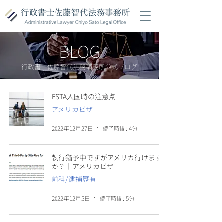
BLOG
行政書士佐藤智代法務事務所公式ブログ
ESTA入国時の注意点
アメリカビザ
2022年12月27日
読了時間: 4分
執行猶予中ですがアメリカ行けます
か？｜アメリカビザ
前科/逮捕歴有
2022年12月5日
読了時間: 5分