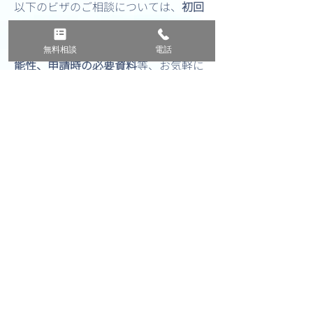
以下のビザのご相談については、
初回
30分無料
で承っております。
ご自身のケースにおけるビザ発給の可
無料相談
電話
能性、申請時の必要資料
等、お気軽に
ご相談ください。
ご相談は、お電話またはオンライン相
談が可能です。（Zoom・Meet・Line
対応可）
遠方にお住まいの方や海外にお住まい
の方もお気軽にご相談ください。
【アメリカビザ】B1/B2（商用/観
光）、C1/D（通過/クルー）、F1（学
生）、M1（学生）、J1（交流訪問
者）、I（報道関係者）
【オーストラリアビザ】ETA、Visitor