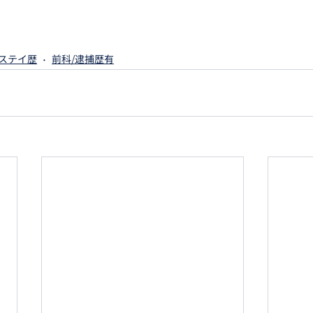
ステイ歴
前科/逮捕歴有