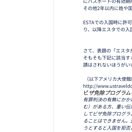
にパスポートの有効期
その他2年以内に姓や
ESTAでの入国時に
り、以降エスタでの入
さて、表題の「エスタ
そもそも下記に該当する
請はされないほうがい
 （以下アメリカ大使館
http://www.ustraveldo
ビ
ザ免除プログラム
有罪判決の有無にかか
む）がある方、重い伝
してビザ免除プログラ
ることはできません。
うとすると入国を拒否