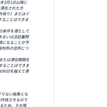
年3月1日以降に
は滞在された方
外有り）またはイ
することはできま
の条件を満たして
あるいは法廷審問
題になることが予
裁判所の住所につ
または滞在期間を
することはできま
90日を越えて滞
下りない結果とな
め作成させるので
いるため、その質