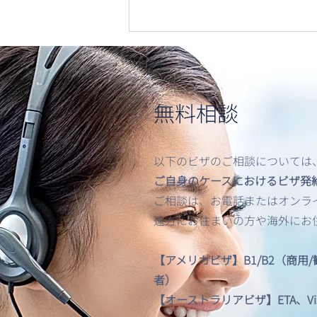
無料相談
以下のビザのご相談については
米国出入国時における顔認
ご自身のケースにおけるビザ発
証・バイオメトリクス提出の
ご相談は、お電話またはオンライン
義務化について
遠方にお住まいの方や海外にお
【アメリカビザ】B1/B2（商用
者）
【オーストラリアビザ】ETA、Visitor