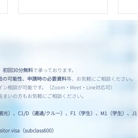
、
初回30分無料
で承っております。
飲酒運転（DUI）歴がある方
英語
給の可能性、申請時の必要資料
等、お気軽にご相談ください。
のアメリカビザ申請
共有
相談が可能です。（Zoom・Meet・Line対応可）
住まいの方もお気軽にご相談ください。
/観光）、C1/D（通過/クルー）、F1（学生）、M1（学生）、
 visa（subclass600）