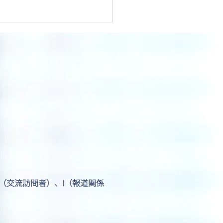
圏5か国による移民情報
 ― 「M5」とは何か？
J1（交流訪問者）、I（報道関係