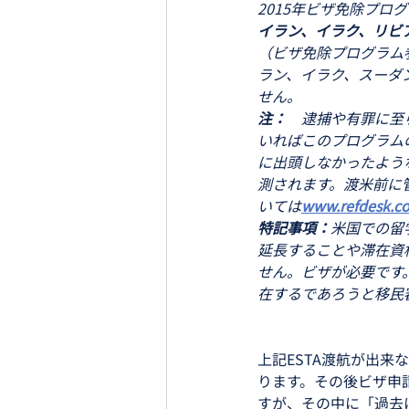
2015年ビザ免除プロ
イラン、イラク、リビ
（ビザ免除プログラム
ラン、イラク、スーダ
せん。
注：
　逮捕や有罪に至
いればこのプログラム
に出頭しなかったよう
測されます。渡米前に
いては
www.refdesk.c
特記事項：
米国での留
延長することや滞在資
せん。ビザが必要です
在するであろうと移民
上記ESTA渡航が出来
ります。その後ビザ申請
すが、その中に「過去