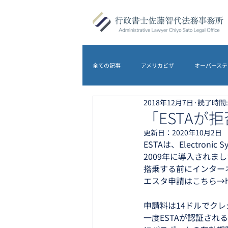
全ての記事
アメリカビザ
オーバーステ
2018年12月7日
読了時間:
DS-5535
アメリカビザ
オース
「ESTAが
更新日：
2020年10月2日
ESTAは、Electronic 
農地転用
離婚
イギリスビザ
2009年に導入され
搭乗する前にインター
エスタ申請はこちら→https:/
申請料は14ドルでク
一度ESTAが認証さ