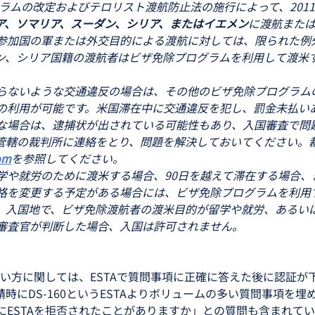
グラムの改定およびテロリスト渡航防止法の施行によって、2011
ア、ソマリア、スーダン、シリア、またはイエメン
に渡航また
参加国の軍または外交目的による渡航に対しては、限られた例
ン、シリア国籍の渡航者はビザ免除プログラムを利用して渡米
らないような交通違反の場合は、その他のビザ免除プログラム
の利用が可能です。米国滞在中に交通違反を犯し、罰金未払い
な場合は、逮捕状が出されている可能性もあり、入国審査で問
管轄の裁判所に連絡をとり、問題を解決しておいてください。
om
を参照してください。
学や就労のために渡米する場合、90日を越えて滞在する場合、
格を変更する予定がある場合には、ビザ免除プログラムを利用
。入国地で、ビザ免除渡航者の渡米目的が留学や就労、あるいは
審査官が判断した場合、入国は許可されません。
ない方に関しては、ESTAで質問事項に正確に答えた後に認証が
時にDS-160というESTAよりボリュームの多い質問事項を埋
にESTAを拒否されたことがありますか」との質問も含まれて