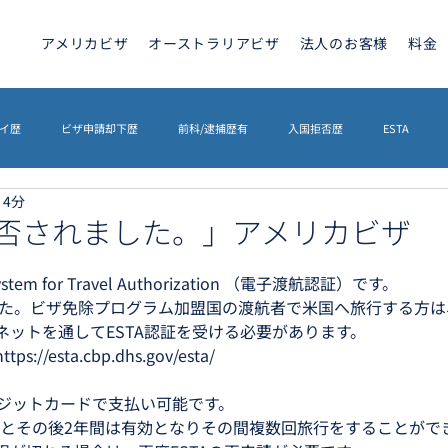
アメリカビザ
オーストラリアビザ
法人のお客様
料金
イ歴
ビザ申請却下歴
前科/逮捕歴有
入国拒否歴
ESTA
 4分
トラリアビザ
ETA
カナダビザ
ETIAS
海外相続
英文契
拒否されました。」アメリカビザ
System for Travel Authorization （電子渡航認証）です。
イギリスETA
その他
ETIAS
シェンゲンビザ
ました。ビザ免除プログラム加盟国の渡航者で米国へ旅行する方は
ネットを通してESTA認証を受ける必要があります。
/esta.cbp.dhs.gov/esta/
レジットカードで支払い可能です。
れるとその後2年間は有効となりその間複数回旅行をすることがで