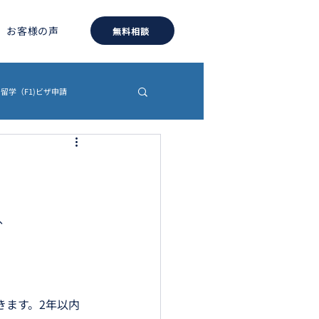
お客様の声
無料相談
留学（F1)ビザ申請
約書
認証・翻訳
、
きます。2年以内