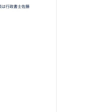
談は行政書士佐藤
p　