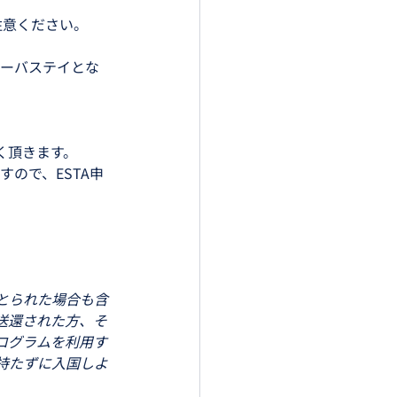
注意ください。
オーバステイとな
く頂きます。
ので、ESTA申
とられた場合も含
送還された方、そ
ログラムを利用す
持たずに入国しよ