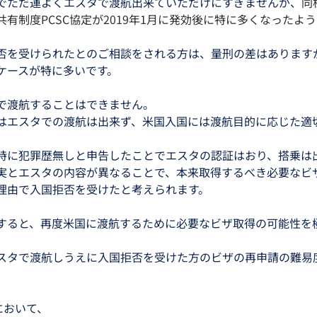
でただ運よくエスタで渡航出来ていただけにすぎませんが、
同
有制度PCSC協定が2019年1月に発効後に特に多くなったよ
否を受けられたとのご相談をされる方は、量刑の差はあります
ケースが特に多いです。
で渡航することはできません。
はエスタでの渡航は出来ず、米国入国には渡航目的に応じた適
時に犯罪歴無しと申告したことでエスタの認証はおり、搭乗は
実とエスタの内容が異なることで、本来取得するべき必要なビ
理由で入国拒否を受けたと考えられます。
すると、再度米国に渡航するために必要なビザ取得の可能性を
スタで渡航しうえに入国拒否を受けた方のビザの再申請の難易
において、