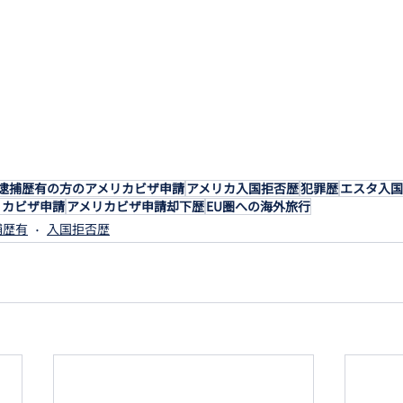
逮捕歴有の方のアメリカビザ申請
アメリカ入国拒否歴
犯罪歴
エスタ入国
リカビザ申請
アメリカビザ申請却下歴
EU圏への海外旅行
捕歴有
入国拒否歴