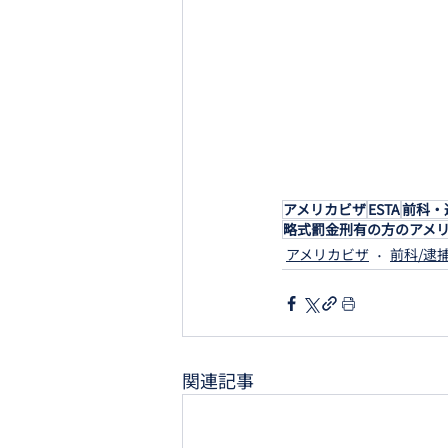
アメリカビザ
ESTA
前科・
略式罰金刑有の方のアメ
アメリカビザ
前科/逮
関連記事