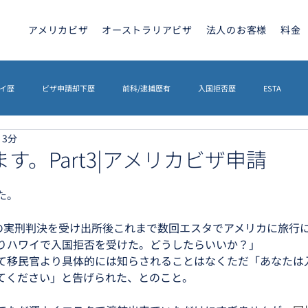
アメリカビザ
オーストラリアビザ
法人のお客様
料金
イ歴
ビザ申請却下歴
前科/逮捕歴有
入国拒否歴
ESTA
 3分
トラリアビザ
ETA
カナダビザ
ETIAS
海外相続
英文契
す。Part3|アメリカビザ申請
た。
イギリスETA
その他
ETIAS
シェンゲンビザ
半の実刑判決を受け出所後これまで数回エスタでアメリカに旅行
りハワイで入国拒否を受けた。どうしたらいいか？」
て移民官より具体的には知らされることはなくただ「あなたは
てください」と告げられた、とのこと。