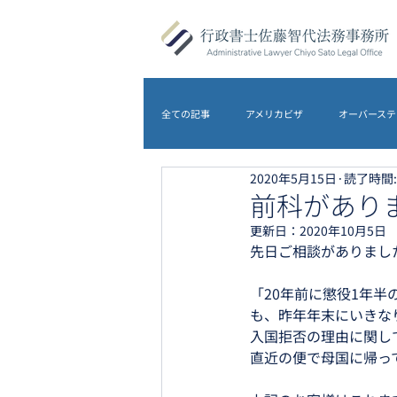
全ての記事
アメリカビザ
オーバーステ
2020年5月15日
読了時間:
DS-5535
アメリカビザ
オース
前科がありま
更新日：
2020年10月5日
先日ご相談がありまし
農地転用
離婚
イギリスビザ
「20年前に懲役1年
も、昨年年末にいきな
入国拒否の理由に関し
直近の便で母国に帰っ