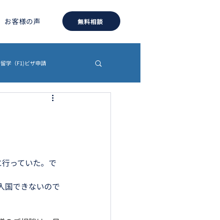
お客様の声
無料相談
留学（F1)ビザ申請
約書
認証・翻訳
に行っていた。で
入国できないので