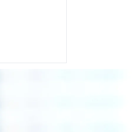
圏5か国による移民情報
 ― 「M5」とは何か？