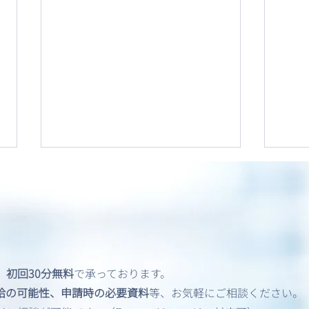
、
初回30分無料
で承っております。
飲酒運転（DUI）歴がある方
英語
給の可能性、申請時の必要資料
等、お気軽にご相談ください。
のアメリカビザ申請
共有