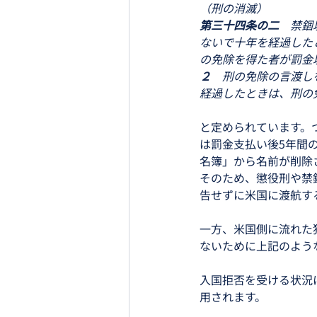
（刑の消滅）
第三十四条の二　
禁錮
ないで十年を経過した
の免除を得た者が罰金
２　
刑の免除の言渡し
経過したときは、刑の
と定められています。
は罰金支払い後5年間
名簿」から名前が削除
そのため、懲役刑や禁
告せずに米国に渡航す
一方、米国側に流れた
ないために上記のよう
入国拒否を受ける状況
用されます。