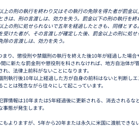
以上の刑の執行を終わり又はその執行の免除を得た者が罰金以
ときは、刑の言渡しは、効力を失う。罰金以下の刑の執行を終
以上の刑に処せられないで五年を経過したときも、同様とする
を受けた者が、その言渡しが確定した後、罰金以上の刑に処せ
免除の言渡しは、効力を失う。
つまり、懲役刑や禁錮刑の執行を終えた後10年が経過した場合
の間に新たな罰金刑や懲役刑を科されなければ、地方自治体が
され、法律上前科がないことになります。
錮刑執行後10年以上経過した方が自身の前科はないと判断しエ
ることは残念ながら往々にして起こっています。
犯罪情報は10年または5年経過後に更新される、消去されるな
な事態が発生します。
にもよりますが、5年から20年または永久に米国に渡航できな