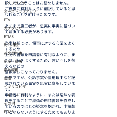
訳してもらうことはお勧めしません。
アメリカビザ
ご自身に有利なように翻訳していると思
オーストラリアビザ
われることを避けるためです。
ETA
あくまで第三者が、忠実に事実に基づい
カナダビザ
て翻訳する必要があります。
ETIAS
当事務所では、領事に対する心証をよく
海外相続
するため
英文契約書
上記の書類を申請者に有利なように、ま
たは心証をよくするため、言い回しを替
認証・翻訳
えるなどの
農地転用
翻訳はおこなっておりません。
当然ですが、公訴事実や量刑理由など記
離婚
載されている事実を忠実に翻訳していま
イギリスビザ
す。
申請者に有利なように、または曖昧な表
イギリスETA
現をすることで虚偽の申請書類を作成し
その他
ているのではとの疑念を抱かれ、申請却
ETIAS
下とならないようにするためでもありま