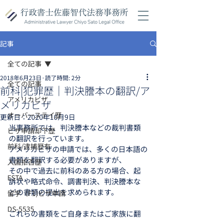
記事
全ての記事
2018年6月23日
読了時間: 2分
全ての記事
前科|犯罪歴｜判決謄本の翻訳/ア
アメリカビザ
メリカビザ
オーバーステイ歴
更新日：
2020年10月9日
当事務所では、判決謄本などの裁判書類
ビザ申請却下歴
の翻訳を行っています。
前科/逮捕歴有
アメリカビザの申請では、多くの日本語の
書類を翻訳する必要がありますが、
入国拒否歴
その中で過去に前科のある方の場合、起
ESTA
訴状や略式命令、調書判決、判決謄本な
どの書類の提出を求められます。
留学（F1)ビザ申請
DS-5535
これらの書類をご自身またはご家族に翻