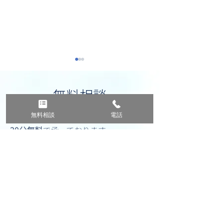
無料相談
以下のビザのご相談については、
初回
無料相談
電話
30分無料
で承っております。
執行猶予中ですがアメリ
性犯罪歴があり
ご自身のケースにおけるビザ発給の可
カ行けますか？｜アメリ
メリカビザ
能性、申請時の必要資料
等、お気軽に
カビザ
ご相談ください。
ご相談は、お電話またはオンライン相
談が可能です。（Zoom・Meet・Line
対応可）