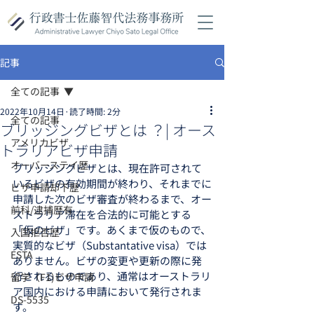
記事
全ての記事
2022年10月14日
読了時間: 2分
全ての記事
ブリッジングビザとは ？| オース
アメリカビザ
トラリアビザ申請
オーバーステイ歴
ブリッジングビザとは、現在許可されて
いるビザの有効期間が終わり、それまでに
ビザ申請却下歴
申請した次のビザ審査が終わるまで、オー
前科/逮捕歴有
ストラリア滞在を合法的に可能とする
「仮のビザ」です。あくまで仮のもので、
入国拒否歴
実質的なビザ（Substantative visa）では
ESTA
ありません。ビザの変更や更新の際に発
行されるものであり、通常はオーストラリ
留学（F1)ビザ申請
ア国内における申請において発行されま
DS-5535
す。