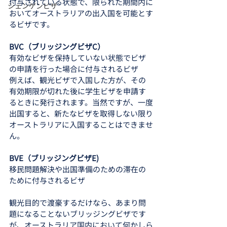
付与されている状態で、限られた期間内に
シェンゲンビザ
おいてオーストラリアの出入国を可能とす
るビザです。
BVC（ブリッジングビザC）
有効なビザを保持していない状態でビザ
の申請を行った場合に付与されるビザ
例えば、観光ビザで入国した方が、その
有効期限が切れた後に学生ビザを申請す
るときに発行されます。当然ですが、一度
出国すると、新たなビザを取得しない限り
オーストラリアに入国することはできませ
ん。
BVE（ブリッジングビザE)
移民問題解決や出国準備のための滞在の
ために付与されるビザ
観光目的で渡豪するだけなら、あまり問
題になることないブリッジングビザです
が、オーストラリア国内において何かしら