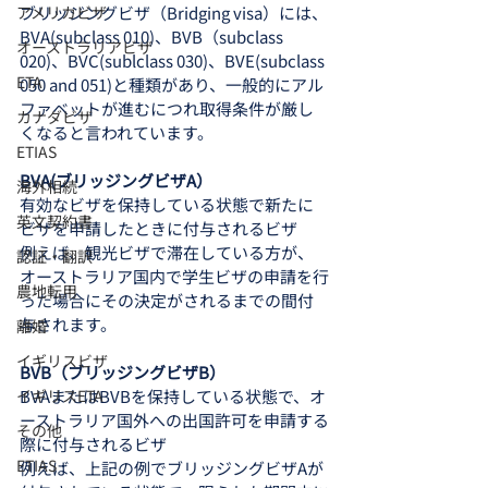
アメリカビザ
ブリッジングビザ（Bridging visa）には、
BVA(subclass 010)、BVB（subclass 
オーストラリアビザ
020)、BVC(sublclass 030)、BVE(subclass 
ETA
050 and 051)と種類があり、一般的にアル
ファベットが進むにつれ取得条件が厳し
カナダビザ
くなると言われています。
ETIAS
BVA(ブリッジングビザA）
海外相続
有効なビザを保持している状態で新たに
英文契約書
ビザを申請したときに付与されるビザ
例えば、観光ビザで滞在している方が、
認証・翻訳
オーストラリア国内で学生ビザの申請を行
農地転用
った場合にその決定がされるまでの間付
与されます。
離婚
イギリスビザ
BVB（ブリッジングビザB）
イギリスETA
BVAまたはBVBを保持している状態で、オ
ーストラリア国外への出国許可を申請する
その他
際に付与されるビザ
ETIAS
例えば、上記の例でブリッジングビザAが