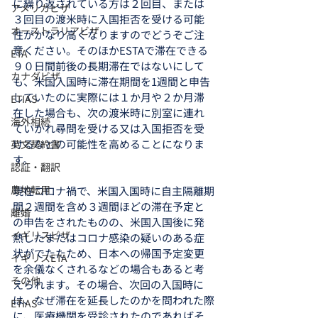
に繰り返されている方は２回目、または
アメリカビザ
３回目の渡米時に入国拒否を受ける可能
オーストラリアビザ
性がかなり高くなりますのでどうぞご注
意ください。そのほかESTAで滞在できる
ETA
９０日間前後の長期滞在ではないにして
カナダビザ
も、米国入国時に滞在期間を1週間と申告
していたのに実際には１か月や２か月滞
ETIAS
在した場合も、次の渡米時に別室に連れ
海外相続
ていかれ尋問を受ける又は入国拒否を受
けるなどの可能性を高めることになりま
英文契約書
す。
認証・翻訳
農地転用
現在コロナ禍で、米国入国時に自主隔離期
間２週間を含め３週間ほどの滞在予定と
離婚
の申告をされたものの、米国入国後に発
イギリスビザ
熱したまたはコロナ感染の疑いのある症
状がでたたため、日本への帰国予定変更
イギリスETA
を余儀なくされるなどの場合もあると考
その他
えられます。その場合、次回の入国時に
は、なぜ滞在を延長したのかを問われた際
ETIAS
に、医療機関を受診されたのであればそ