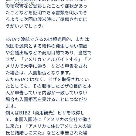
シェンゲンビザ
の領収書など受診したことや症状があっ
たことなどを証明できる書類を明示でき
るように次回の渡米時にご準備されたほ
うがいいでしょう。
ESTAで渡航できるのは観光目的、または
米国を源泉とする給料の発生しない商談
や会議出席などの商用目的であり、当然で
すが、「アメリカでアルバイトする」「ア
メリカで大学に通う」などの申告をされ
た場合は、入国拒否となります。
またESTAではなく、ビザを取得されてい
たとしても、その取得したビザの目的と本
人が申告している内容が一致していない
場合も入国拒否を受けることにつながり
ます。
例えばB1B2（商用観光）ビザを取得し
て、米国入国時に「アメリカの会社で働き
に来た」「アメリカに住むアメリカ人の彼
氏と結婚しに来た」などと申告された場