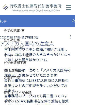
記事
全ての記事
2021年2月17日
読了時間: 3分
全ての記事
アメリカ入国時の注意点
アメリカビザ
日本国内でワクチン接種が開始されまし
たね。コロナ終息の大きなきっかけとなっ
オーバーステイ歴
てほしいと願うばかりです。
ビザ申請却下歴
さて、今回は、改めて「アメリカ入国時の
前科/逮捕歴有
注意点」を書かせていただきます。
入国拒否歴
最近当事務所にはESTA入国時に入国拒否
ESTA
を受けたとのご相談を多くいただいてお
ります。
留学（F1)ビザ申請
当事務所のブログ内でも再三書いていま
DS-5535
すが、ESTAで長期滞在を伴う渡航を頻繁