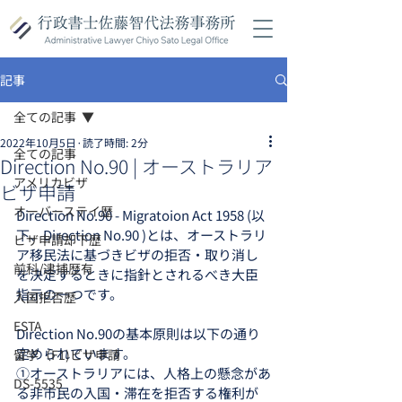
記事
全ての記事
2022年10月5日
読了時間: 2分
全ての記事
Direction No.90 | オーストラリア
アメリカビザ
ビザ申請
オーバーステイ歴
Direction No.90 - Migratoion Act 1958 (以
下、Direction No.90 )とは、オーストラリ
ビザ申請却下歴
ア移民法に基づきビザの拒否・取り消し
前科/逮捕歴有
を決定するときに指針とされるべき大臣
指示の一つです。
入国拒否歴
ESTA
Direction No.90の基本原則は以下の通り
定められています。
留学（F1)ビザ申請
①オーストラリアには、人格上の懸念があ
DS-5535
る非市民の入国・滞在を拒否する権利が