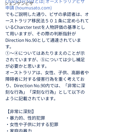
Character testとは| オーストラリアビザ
シェンゲンビザ
申請 (houmusato.com)
でもご説明した通り、ビザの承認者は、オ
ーストラリア移民法５０１条に定められて
いるCharcter testを人物評価の基準とし
て用いますが、その際の判断指針が
Direction No.90として通達されていま
す。
①～④についてはあたりまえのことが示
されていますが、⑤については少し補足
が必要かと思います。
オーストラリアは、女性、子供、高齢者や
障碍者に対する侵害行為を重く考えてお
り、Direction No.90内では、「非常に深
刻な行為」「深刻な行為」として以下の
ように記載されています。
【非常に深刻】
・暴力的、性的犯罪
・女性や子供に対する犯罪
・家庭内暴力