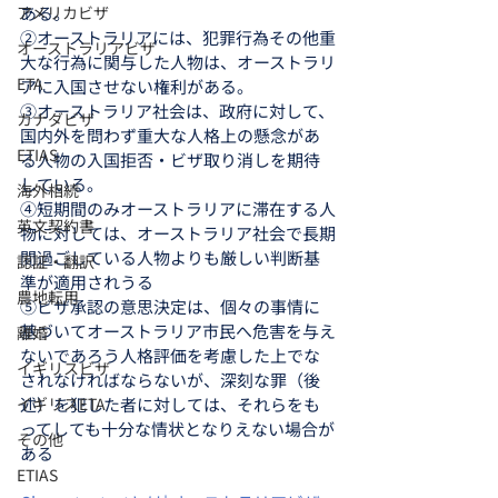
アメリカビザ
ある。
②オーストラリアには、犯罪行為その他重
オーストラリアビザ
大な行為に関与した人物は、オーストラリ
ETA
アに入国させない権利がある。
③オーストラリア社会は、政府に対して、
カナダビザ
国内外を問わず重大な人格上の懸念があ
ETIAS
る人物の入国拒否・ビザ取り消しを期待
している。
海外相続
④短期間のみオーストラリアに滞在する人
英文契約書
物に対しては、オーストラリア社会で長期
間過ごしている人物よりも厳しい判断基
認証・翻訳
準が適用されうる
農地転用
⑤ビザ承認の意思決定は、個々の事情に
基づいてオーストラリア市民へ危害を与え
離婚
ないであろう人格評価を考慮した上でな
イギリスビザ
されなければならないが、深刻な罪（後
イギリスETA
述）を犯した者に対しては、それらをも
ってしても十分な情状となりえない場合が
その他
ある
ETIAS