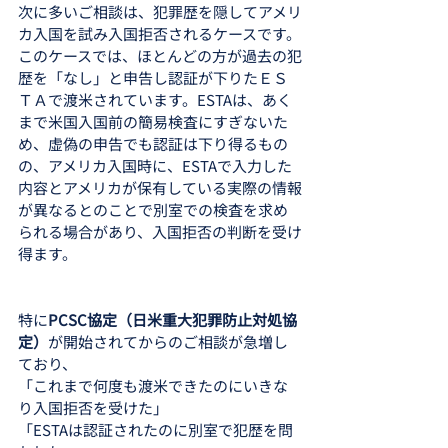
次に多いご相談は、犯罪歴を隠してアメリ
カ入国を試み入国拒否されるケースです。
このケースでは、ほとんどの方が過去の犯
歴を「なし」と申告し認証が下りたＥＳ
ＴＡで渡米されています。ESTAは、あく
まで米国入国前の簡易検査にすぎないた
め、虚偽の申告でも認証は下り得るもの
の、アメリカ入国時に、ESTAで入力した
内容とアメリカが保有している実際の情報
が異なるとのことで別室での検査を求め
られる場合があり、入国拒否の判断を受け
得ます。
特に
PCSC協定（日米重大犯罪防止対処協
定）
が開始されてからのご相談が急増し
ており、
「これまで何度も渡米できたのにいきな
り入国拒否を受けた」
「ESTAは認証されたのに別室で犯歴を問