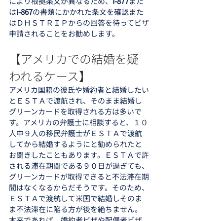
により根拠条文が異なるため、
I-877
また
は
I-867
の書類にかかれた条文を確認また
はＤＨＳＴＲＩＰからの回答を待ってビザ
申請されることをお勧めします。
【アメリカでの結婚を疑
われるケース】
アメリカ国籍の彼氏や婚約者と結婚したい
とＥＳＴＡで渡航され、そのまま結婚し
グリーンカードを取得される方は多いで
す。アメリカの弁護士に相談すると、１０
人中９人の移民弁護士がＥＳＴＡで渡航
してから結婚するようにと勧められたと
お聞きしたこともあります。ＥＳＴＡで許
される滞在期間である９０日が過ぎても、
グリーンカードが取得できると不法滞在期
間はなくなるからだそうです。そのため、
ＥＳＴＡで渡航して米国で結婚しそのま
ま不法滞在に陥る方が後を絶ちません。
本来であれば、婚約者ビザや配偶者ビザ