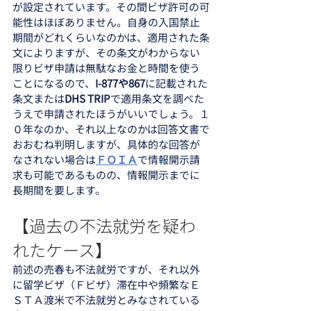
が設定されています。その間ビザ許可の可
能性はほぼありません。自身の入国禁止
期間がどれくらいなのかは、適用された条
文によりますが、その条文がわからない
限りビザ申請は無駄なお金と時間を使う
ことになるので、
I-877や867
に記載された
条文または
DHS TRIP
で適用条文を調べた
うえで申請されたほうがいいでしょう。１
０年なのか、それ以上なのかは回答文書で
おおむね判明しますが、具体的な回答が
なされない場合は
ＦＯＩＡ
で情報開示請
求も可能であるものの、情報開示までに
長期間を要します。
【過去の不法就労を疑わ
れたケース】
前述の売春も不法就労ですが、それ以外
に留学ビザ（Ｆビザ）滞在中や頻繁なＥ
ＳＴＡ渡米で不法就労とみなされている