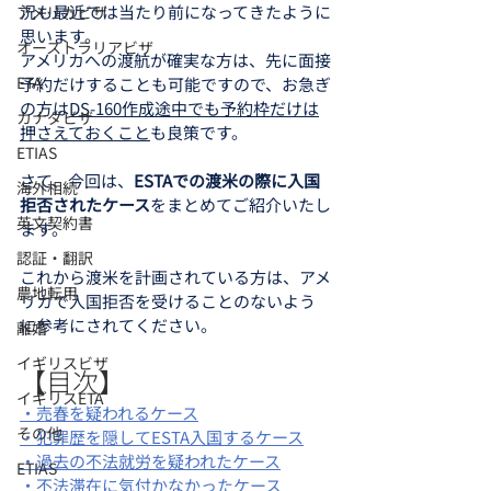
況も最近では当たり前になってきたように
アメリカビザ
思います。
オーストラリアビザ
アメリカへの渡航が確実な方は、先に面接
ETA
予約だけすることも可能ですので、お急ぎ
の方は
DS-160作成途中でも予約枠だけは
カナダビザ
押さえておくこと
も良策です。
ETIAS
さて、今回は、
ESTAでの渡米の際に入国
海外相続
拒否されたケース
をまとめてご紹介いたし
英文契約書
ます。
認証・翻訳
これから渡米を計画されている方は、アメ
農地転用
リカで入国拒否を受けることのないよう
に参考にされてください。
離婚
イギリスビザ
【目次】
イギリスETA
・売春を疑われるケース
その他
・犯罪歴を隠してESTA入国するケース
・過去の不法就労を疑われたケース
ETIAS
・不法滞在に気付かなかったケース