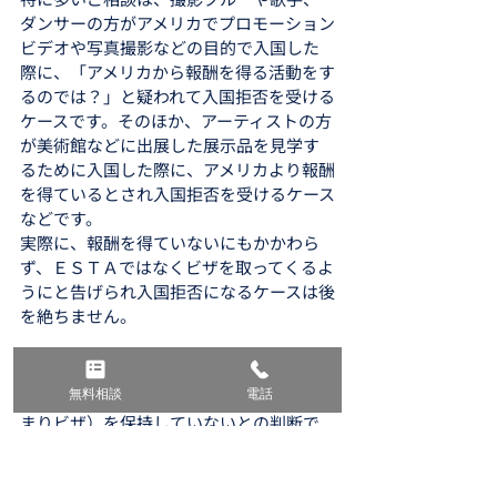
ダンサーの方がアメリカでプロモーション
ビデオや写真撮影などの目的で入国した
際に、「アメリカから報酬を得る活動をす
るのでは？」と疑われて入国拒否を受ける
ケースです。そのほか、アーティストの方
が美術館などに出展した展示品を見学す
るために入国した際に、アメリカより報酬
を得ているとされ入国拒否を受けるケース
などです。
実際に、報酬を得ていないにもかかわら
ず、ＥＳＴＡではなくビザを取ってくるよ
うにと告げられ入国拒否になるケースは後
を絶ちません。
〇再入国するために〇
無料相談
電話
このケースは、本来取得するべき書類（つ
まりビザ）を保持していないとの判断で
入国拒否を受けている場合がほとんどで
す、概ね日本に帰国後、アメリカへ報酬を
得るための活動には一切関与していない