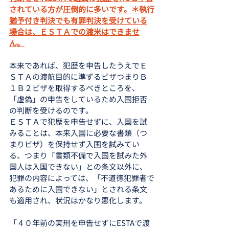
されている方が圧倒的に多いです。＊執行
猶予付き判決でも有罪判決を受けている
場合は、ＥＳＴＡでの渡米はできませ
ん。
本来であれば、犯歴を申告したうえでＥ
ＳＴＡの渡航目的に準ずるビザつまりＢ
１Ｂ２ビザを取得するべきところを、
「虚偽」の申告をしているため入国拒否
の判断を受けるのです。
ＥＳＴＡで犯歴を申告せずに、入国を試
みることは、本来入国に必要な書類（つ
まりビザ）を保持せず入国を試みてい
る、つまり「書類不備で入国を試みた外
国人は入国できない」との条文以外に、
犯罪の内容によっては、「不道徳犯罪者で
あるために入国できない」とされる条文
も適用され、状況はかなり悪化します。
「４０年前の実刑を申告せずにESTAで渡