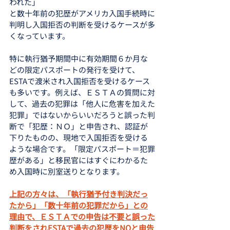
われた」
と数十年前の犯歴がアメリカ入国手続時に
判明し入国拒否の判断を受けるケースが多
くなっています。
特に執行猶予期間中に有効期間６か月な
どの限定パスポートの発行を受けて、
ESTAで渡米され入国拒否を受けるケース
も多いです。例えば、ＥＳＴＡの質問に対
して、過去の犯罪は「他人に危害を加えた
犯罪」ではないからいいだろうと誤った判
断で「犯歴：ＮＯ」と申告され、認証が
下りたものの、現地で入国拒否を受ける
ような場合です。「限定パスポート＝犯罪
歴がある」と移民官にはすぐにわかるた
め入国時に別室送りとなります。
上記の方々は、「執行猶予付き判決だっ
たから」「数十年前の犯罪だから」との
理由で、ＥＳＴＡでの申告は不要と誤った
判断をされESTAで過去の犯歴をNOと申告