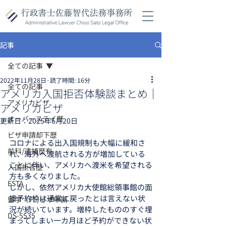
記事
全ての記事
2022年11月28日
読了時間: 16分
全ての記事
アメリカ入国拒否体験談まとめ｜
アメリカビザ
アメリカビザ
オーバーステイ歴
更新日：
2025年6月20日
ビザ申請却下歴
コロナによる出入国規制も大幅に緩和さ
前科/逮捕歴有
れ、海外へ渡航される方が増加している
ことに伴い、アメリカへ渡米を希望される
入国拒否歴
方も多くなりました。
ESTA
しかし、依然アメリカ大使館総領事館の面
接予約枠は通常に戻ったとは言えない状
留学（F1)ビザ申請
況が続いています。増枠したもののすぐ埋
DS-5535
まってしまい一カ月ほど予約ができない状