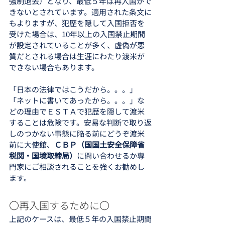
強制退去）となり、最低５年は再入国がで
きないとされています。適用された条文に
もよりますが、犯歴を隠して入国拒否を
受けた場合は、10年以上の入国禁止期間
が設定されていることが多く、虚偽が悪
質だとされる場合は生涯にわたり渡米が
できない場合もあります。
「日本の法律ではこうだから。。。」
「ネットに書いてあったから。。。」な
どの理由でＥＳＴＡで犯歴を隠して渡米
することは危険です。安易な判断で取り返
しのつかない事態に陥る前にどうぞ渡米
前に大使館、
ＣＢＰ（国国土安全保障省 
税関・国境取締局）
に問い合わせるか専
門家にご相談されることを強くお勧めし
ます。
〇再入国するために〇
上記のケースは、最低５年の入国禁止期間