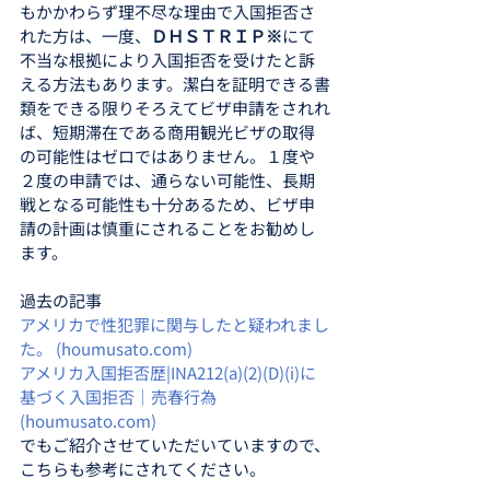
もかかわらず理不尽な理由で入国拒否さ
れた方は、一度、
ＤＨＳＴＲＩＰ※
にて
不当な根拠により入国拒否を受けたと訴
える方法もあります。潔白を証明できる書
類をできる限りそろえてビザ申請をされれ
ば、短期滞在である商用観光ビザの取得
の可能性はゼロではありません。１度や
２度の申請では、通らない可能性、長期
戦となる可能性も十分あるため、ビザ申
請の計画は慎重にされることをお勧めし
ます。
過去の記事
アメリカで性犯罪に関与したと疑われまし
た。 (houmusato.com)
アメリカ入国拒否歴|INA212(a)(2)(D)(i)に
基づく入国拒否｜売春行為 
(houmusato.com)
でもご紹介させていただいていますので、
こちらも参考にされてください。