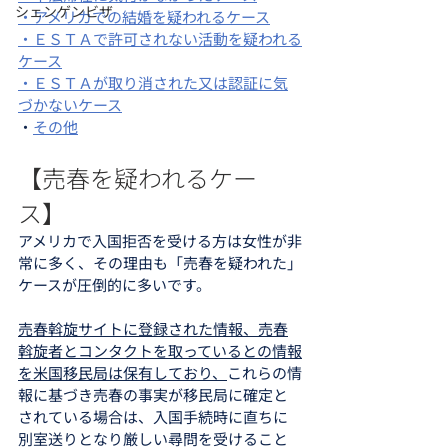
シェンゲンビザ
・アメリカでの結婚を疑われるケース
・ＥＳＴＡで許可されない活動を疑われる
ケース
・ＥＳＴＡが取り消された又は認証に気
づかないケース
・
その他
【売春を疑われるケー
ス】
アメリカで入国拒否を受ける方は女性が非
常に多く、その理由も「売春を疑われた」
ケースが圧倒的に多いです。
売春斡旋サイトに登録された情報、売春
斡旋者とコンタクトを取っているとの情報
を米国移民局は保有しており、
これらの情
報に基づき売春の事実が移民局に確定と
されている場合は、入国手続時に直ちに
別室送りとなり厳しい尋問を受けること