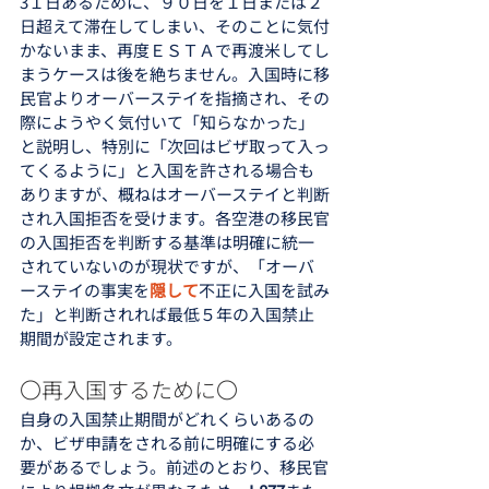
3１日あるために、９０日を１日または２
日超えて滞在してしまい、そのことに気付
かないまま、再度ＥＳＴＡで再渡米してし
まうケースは後を絶ちません。入国時に移
民官よりオーバーステイを指摘され、その
際にようやく気付いて「知らなかった」
と説明し、特別に「次回はビザ取って入っ
てくるように」と入国を許される場合も
ありますが、概ねはオーバーステイと判断
され入国拒否を受けます。各空港の移民官
の入国拒否を判断する基準は明確に統一
されていないのが現状ですが、「オーバ
ーステイの事実を
隠して
不正に入国を試み
た」と判断されれば最低５年の入国禁止
期間が設定されます。
〇再入国するために〇
自身の入国禁止期間がどれくらいあるの
か、ビザ申請をされる前に明確にする必
要があるでしょう。前述のとおり、移民官