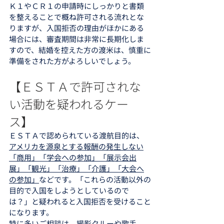
Ｋ１やＣＲ１の申請時にしっかりと書類
を整えることで概ね許可される流れとな
りますが、入国拒否の理由がほかにある
場合には、審査期間は非常に長期化しま
すので、結婚を控えた方の渡米は、慎重に
準備をされた方がよろしいでしょう。
【ＥＳＴＡで許可されな
い活動を疑われるケー
ス】
ＥＳＴＡで認められている渡航目的は、
アメリカを源泉とする報酬の発生しない
「商用」「学会への参加」「展示会出
展」「観光」「治療」「介護」「大会へ
の参加」
などです。「これらの活動以外の
目的で入国をしようとしているので
は？」と疑われると入国拒否を受けること
になります。
特に多いご相談は、撮影クルーや歌手、