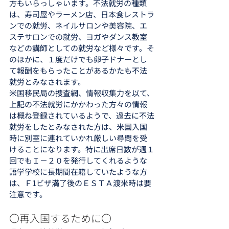
方もいらっしゃいます。不法就労の種類
は、寿司屋やラーメン店、日本食レストラ
ンでの就労、ネイルサロンや美容院、エ
ステサロンでの就労、ヨガやダンス教室
などの講師としての就労など様々です。そ
のほかに、１度だけでも卵子ドナーとし
て報酬をもらったことがあるかたも不法
就労とみなされます。
米国移民局の捜査網、情報収集力を以て、
上記の不法就労にかかわった方々の情報
は概ね登録されているようで、過去に不法
就労をしたとみなされた方は、米国入国
時に別室に連れていかれ厳しい尋問を受
けることになります。特に出席日数が週１
回でもＩ－２０を発行してくれるような
語学学校に長期間在籍していたような方
は、Ｆ1ビザ満了後のＥＳＴＡ渡米時は要
注意です。
〇再入国するために〇