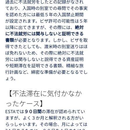
過去に不法就労をしたとの記録がなされ
ており、入国時の別室での尋問でその事実
を認めた方には最低５年の入国禁止期間
が設定されます。ビザ許可の可能性は５年
以降に出てきますが、その際には、
絶対
に不法就労には関与しないと証明できる
書類
が必要となります。しかし、ビザを取
得できたとしても、渡米時の別室送りはほ
ぼ免れないため、その際に絶対に不法就
労には関与しないと説得できる資産証明
や短期滞在を証明できる書類、精細な旅
行計画など、綿密な準備が必要となるでし
ょう。
【不法滞在に気付かなか
ったケース】
ESTAでは
９０日間
の滞在が認められてい
ますが、よく３か月と解釈される方がい
らっしゃいます。その場合、月によっては