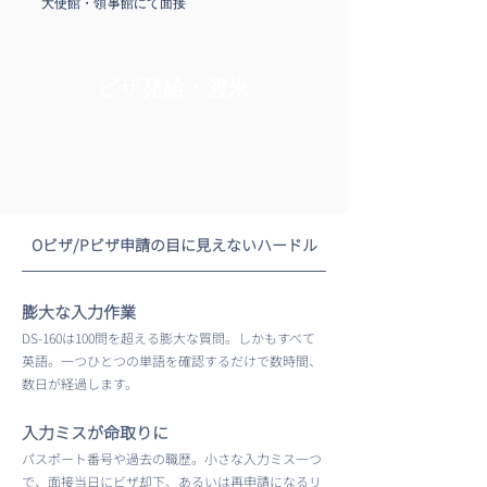
​大使館・領事館にて面接
ビザ発給・渡米
​Oビザ/Pビザ申請の目に見えないハードル
膨大な入力作業
DS-160は100問を超える膨大な質問。しかもすべて
英語。一つひとつの単語を確認するだけで数時間、
数日が経過します。
入力ミスが命取りに
パスポート番号や過去の職歴。小さな入力ミス一つ
で、面接当日にビザ却下、あるいは再申請になるリ