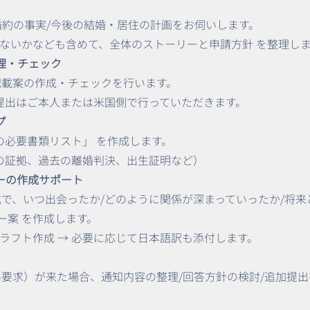
婚約の事実/今後の結婚・居住の計画をお伺いします。
がないかなども含めて、全体のストーリーと申請方針 を整理し
の整理・チェック
の記載案の作成・チェックを行います。
提出はご本人または米国側で行っていただきます。
プ
の必要書類リスト」 を作成します。
の証拠、過去の離婚判決、出生証明など）
ターの作成サポート
構成で、いつ出会ったか/どのように関係が深まっていったか/将
ー案 を作成します。
ドラフト作成 → 必要に応じて日本語訳も添付します。
追加資料要求）が来た場合、通知内容の整理/回答方針の検討/追加