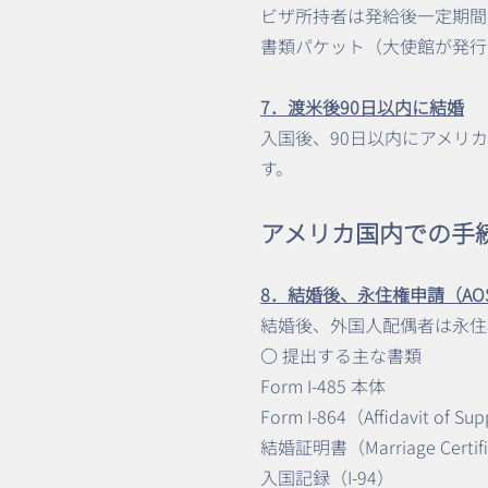
ビザ所持者は発給後一定期間
書類パケット（大使館が発行
7．渡米後90日以内に結婚
入国後、90日以内にアメリ
す。
アメリカ国内での手
8．結婚後、永住権申請（AOS: Adj
結婚後、外国人配偶者は永住
〇 提出する主な書類
Form I-485 本体
Form I-864（Affidav
結婚証明書（Marriage Certif
入国記録（I-94）