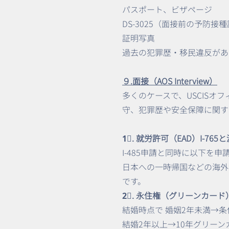
パスポート、ビザページ
DS-3025（面接前の予防接
証明写真
過去の犯罪歴・移民違反があ
９.面接（AOS Interview）
多くのケースで、USCISオ
守、犯罪歴や安全保障に関す
1⃣. 就労許可（EAD）I-76
I-485申請と同時に以下
日本への一時帰国などの海外
です。
2⃣. 永住権（グリーンカード
結婚時点で 婚姻2年未満→条
結婚2年以上→10年グリー