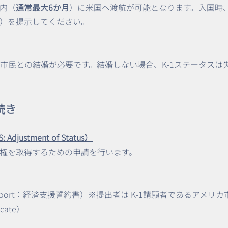
内（
通常最大6か月
）に米国へ渡航が可能となります。入国時
）を提示してください。
カ市民との結婚が必要です。結婚しない場合、K-1ステータスは
続き
ustment of Status）
権を取得するための申請を行います。
it of Support：経済支援誓約書）※提出者は K-1請願者であるアメリ
icate）