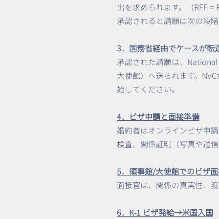
出を求められます。（RFE = Requ
承認されると請願は次の段階
3．国務省経由でケースが転
承認された請願は、Nationa
大使館）へ送られます。NVCが
始してください。
4．ビザ申請と面接準備
婚約者はオンラインビザ申請
検査、関係証明（写真や通信
5．領事館/大使館でのビザ面
面接官は、関係の真実性、渡
6．K-1 ビザ発給→米国入国