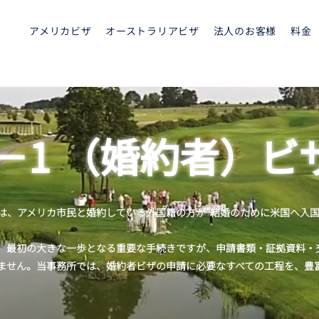
アメリカビザ
オーストラリアビザ
法人のお客様
料金
K－1 （婚約者）ビ
sa） は、アメリカ市民と婚約している外国籍の方が“結婚のために米国へ入国
、最初の大きな一歩となる重要な手続きですが、申請書類・証拠資料・
ません。当事務所では、婚約者ビザの申請に必要なすべての工程を、豊富