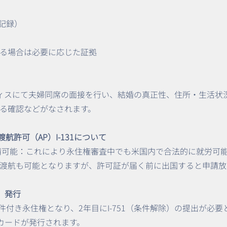
種記録）
る場合は必要に応じた証拠
フィスにて夫婦同席の面接を行い、結婚の真正性、住所・生活状況
る確認などがなされます。
5と渡航許可（AP）I-131について
を申請可能：これにより永住権審査中でも米国内で合法的に就労可
渡航も可能となりますが、許可証が届く前に出国すると申請放
）発行
件付き永住権となり、2年目にI-751（条件解除）の提出が必要
ンカードが発行されます。