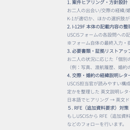
1. 案件ヒアリング・方針設計
お二人の出会い/交際の経緯/
K-1が適切か、ほかの選択肢
2. I-129F 本体の記載内容
USCISフォームの各設問へ
※フォーム自体の最終入力・
3. 必要書類・証拠リストアッ
お二人の状況に応じた「個別
（例：写真、渡航履歴、婚約
4. 交際・婚約の経緯説明レ
USCIS担当官が読みやすい
定かを整理した 英文説明レタ
日本語でヒアリング → 英文
５. RFE（追加資料要求）対策
もしUSCISから RFE（
などのフォローを行います。