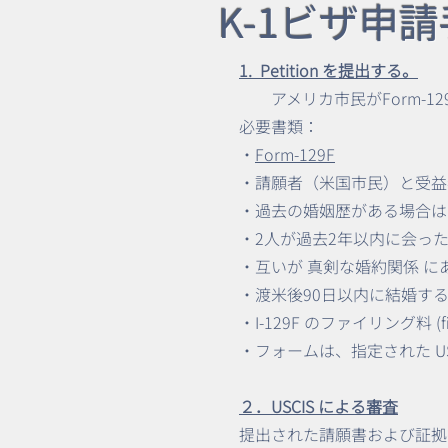
K-1ビザ申
1. Petition を提出する。
アメリカ市民がForm-129
​必要書類：
・
Form-129F
・請願者（米国市民）と受益
・過去の婚姻歴がある場合は
・2人が過去2年以内に会っ
・互いが 真剣な婚約関係 
・渡米後90日以内に結婚
・I-129F のファイリング料 
・フォームは、指定された USC
２．USCIS による審査
提出された請願書および証拠書