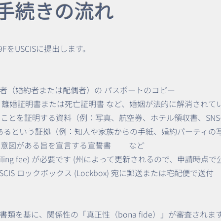
請手続きの流れ
FをUSCISに提出します。
者（婚約者または配偶者）の パスポートのコピー
 離婚証明書または死亡証明書 など、婚姻が法的に解消されて
たことを証明する資料（例：写真、航空券、ホテル領収書、SN
にあるという証拠（例：知人や家族からの手紙、婚約パーティの
する意図がある旨を宣言する宣誓書 など
(filing fee) が必要です (州によって更新されるので、申請時点で
IS ロックボックス (Lockbox) 宛に郵送または宅配便で送付
類を基に、関係性の「真正性（bona fide）」が審査され