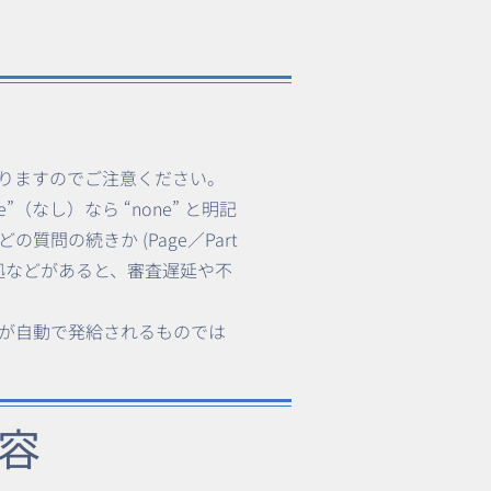
りますのでご注意ください。
（なし）なら “none” と明記
どの質問の続きか (Page／Part
証拠などがあると、審査遅延や不
ザが自動で発給されるものでは
容