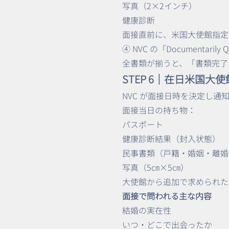
写真（2×2インチ）
健康診断
面接直前に、米国大使館指定
④ NVC の「Documentaril
全書類が揃うと、「書類完了
STEP 6｜在日米国大
NVC が面接日時を決定し
面接当日の持ち物：
パスポート
健康診断結果（封入状態）
民事書類（戸籍・婚姻・離婚
写真（5㎝×5㎝）
大使館から追加で求められた
面接で問われる主な内容
結婚の実在性
いつ・どこで出会ったか