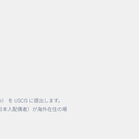
ve） を USCIS に提出します。
者（日本人配偶者）が海外在住の場