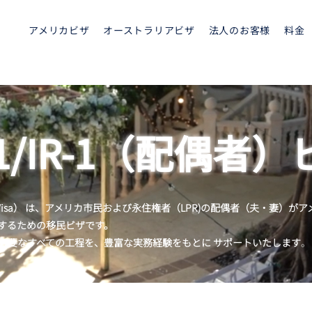
アメリカビザ
オーストラリアビザ
法人のお客様
料金
R-1/IR-1（配偶者
-1 Visa） は、アメリカ市民および永住権者（LPR)の配偶者（夫・妻
するための移民ビザです。
必要なすべての工程を、豊富な実務経験をもとに サポートいたします
。