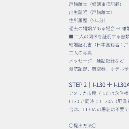
戸籍謄本（婚姻事項記載）
出生証明（戸籍謄本）
住所履歴（5年分）
過去の婚姻がある場合 → 離
■ 二人の関係を証明する書
結婚証明書（日本国籍者：戸
二人の写真
メッセージ、通話記録など
渡航記録、航空券、ホテル予
STEP 2｜I-130 ＋ I-13
アメリカ市民（または永住権者）が、配偶
I-130 と同時に I-1
合は、I-130A の署名は不要
〇提出方法〇