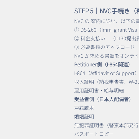
STEP 5｜NVC手続
NVC の 案内に従い、以下
① DS-260（Immiｇrant Visa 
② 料金支払い （I-130提出
③ 必要書類のアップロード
NVC が求める書類をオンラ
Petitioner側（I-864関連）
I-864（Affidavit of Support
収入証明（納税申告書、W-
雇用証明書・給与明細
受益者側（日本人配偶者）
戸籍謄本
婚姻証明
無犯罪証明書（警察本部発行
パスポートコピー