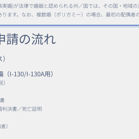
事実婚)が法律で婚姻と認められる州／国では、その国・地域の
あります。なお、複数婚（ポリガミー）の場合、最初の配偶者
-１申請の流れ
ス）
I-130/I-130A用）
市民）
書
離婚判決書／死亡証明
配偶者）