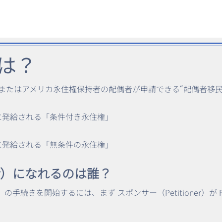
1とは？
メリカ市民またはアメリカ永住権保持者の配偶者が申請できる“配偶者移
t）
合に発給される「条件付き永住権」
合に発給される「無条件の永住権」
ner）になれるのは誰？
-1）の手続きを開始するには、まず スポンサー（Petitioner）が Fo