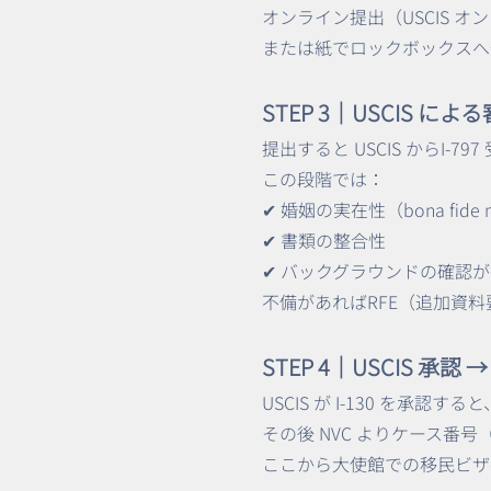
オンライン提出（USCIS 
または紙でロックボックスへ
STEP 3｜USCIS 
提出すると USCIS からI-7
この段階では：
✔ 婚姻の実在性（bona fide 
✔ 書類の整合性
✔ バックグラウンドの確認
不備があればRFE（追加資
STEP 4｜USCIS 承認 → 
USCIS が I-130 を承
その後 NVC よりケース番号
ここから大使館での移民ビザ手続