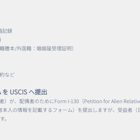
婚記録
類
籍謄本/外国籍：婚姻届受理証明）
約など
0A を USCIS へ提出
者のためにForm I-130（Petition for Alien Relati
30A（配偶者本人の情報を記載するフォーム）を提出しますが、受益
です。