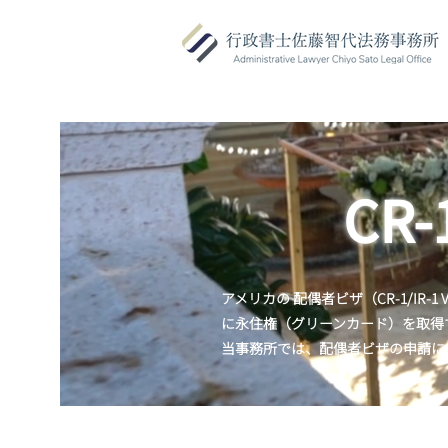
​C
アメリカの 配偶者ビザ（CR-1/IR
に永住権（グリーンカード）を取得
当事務所では、配偶者ビザの申請に