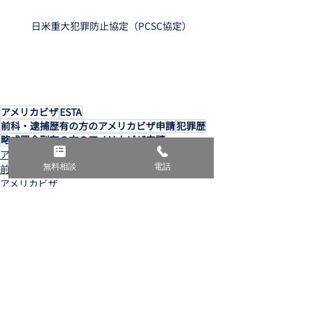
日米重大犯罪防止協定（PCSC協定）
アメリカビザ
ESTA
前科・逮捕歴有の方のアメリカビザ申請
犯罪歴
略式罰金刑有の方のアメリカビザ申請
アメリカビザ
無料相談
電話
前科/逮捕歴有
アメリカビザ
関連記事
すべて表示