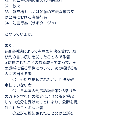
31　強姦その他の重大な性的暴行
32　放火
33　航空機もしくは船舶の不法な奪取又
は公海における海賊行為
34　妨害行為（サボタージュ）
となっています。
また、
a 確定判決によって有罪の判決を受け、及
び刑の言い渡しを受けたことのある者
b 逮捕されたことのある成人であって、そ
の逮捕に係る事件について、次の掲げるも
のに該当する者
　　〇　公訴を提起されたが、判決が確
定していない者
　　〇　日本国の刑事訴訟法第248条（そ
の改正を含む）の規定により公訴を提起
しない処分を受けたことにより、公訴を提
起されたことのない者
　　〇公訴を提起されたこと又は公訴を