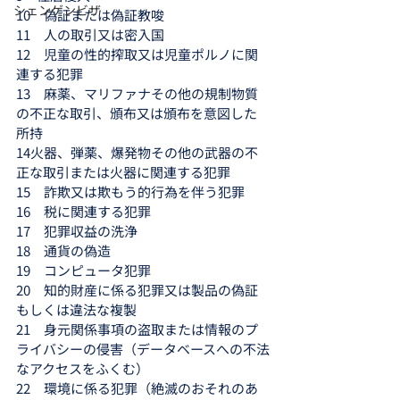
シェンゲンビザ
10　偽証または偽証教唆
11　人の取引又は密入国
12　児童の性的搾取又は児童ポルノに関
連する犯罪
13　麻薬、マリファナその他の規制物質
の不正な取引、頒布又は頒布を意図した
所持
14火器、弾薬、爆発物その他の武器の不
正な取引または火器に関連する犯罪
15　詐欺又は欺もう的行為を伴う犯罪
16　税に関連する犯罪
17　犯罪収益の洗浄
18　通貨の偽造
19　コンピュータ犯罪
20　知的財産に係る犯罪又は製品の偽証
もしくは違法な複製
21　身元関係事項の盗取または情報のプ
ライバシーの侵害（データベースへの不法
なアクセスをふくむ）
22　環境に係る犯罪（絶滅のおそれのあ