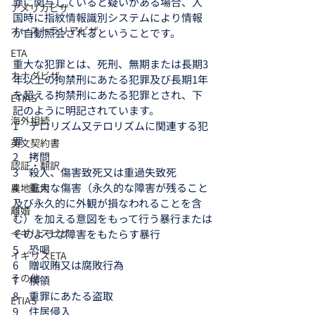
罪に関与していると疑いがある場合、入
アメリカビザ
国時に指紋情報識別システムにより情報
オーストラリアビザ
が自動照会されるということです。
ETA
重大な犯罪とは、死刑、無期または長期3
カナダビザ
年以上の拘禁刑にあたる犯罪及び長期1年
を超える拘禁刑にあたる犯罪とされ、下
ETIAS
記のように明記されています。
海外相続
1　テロリズム又テロリズムに関連する犯
罪
英文契約書
2　拷問
認証・翻訳
3　殺人、傷害致死又は重過失致死
4　重大な傷害（永久的な障害が残ること
農地転用
及び永久的に外観が損なわれることを含
離婚
む）を加える意図をもって行う暴行または
イギリスビザ
そのような障害をもたらす暴行
5　恐喝
イギリスETA
6　贈収賄又は腐敗行為
その他
7　横領
8　重罪にあたる盗取
ETIAS
9　住居侵入