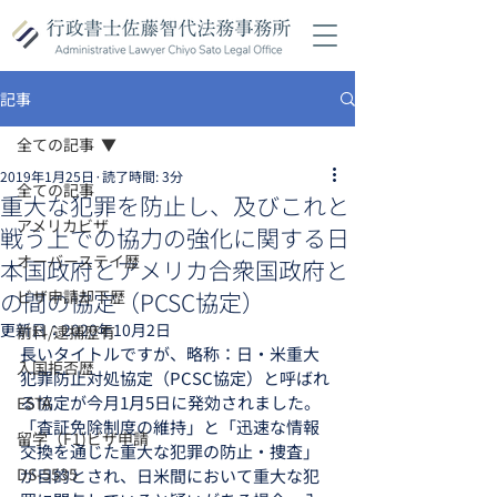
記事
全ての記事
2019年1月25日
読了時間: 3分
全ての記事
重大な犯罪を防止し、及びこれと
アメリカビザ
戦う上での協力の強化に関する日
オーバーステイ歴
本国政府とアメリカ合衆国政府と
の間の協定（PCSC協定）
ビザ申請却下歴
更新日：
2020年10月2日
前科/逮捕歴有
長いタイトルですが、略称：日・米重大
入国拒否歴
犯罪防止対処協定（PCSC協定）と呼ばれ
る協定が今月1月5日に発効されました。 
ESTA
「査証免除制度の維持」と「迅速な情報
留学（F1)ビザ申請
交換を通じた重大な犯罪の防止・捜査」
DS-5535
が目的とされ、日米間において重大な犯