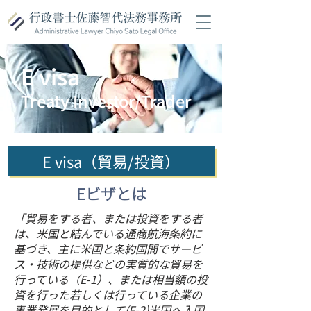
E visa
Treaty Investor/Trader
E visa（貿易/投資）
Eビザとは
「貿易をする者、または投資をする者
は、米国と結んでいる通商航海条約に
基づき、主に米国と条約国間でサービ
ス・技術の提供などの実質的な貿易を
行っている（E-1）、または相当額の投
資を行った若しくは行っている企業の
事業発展を目的として(E-2)米国へ入国