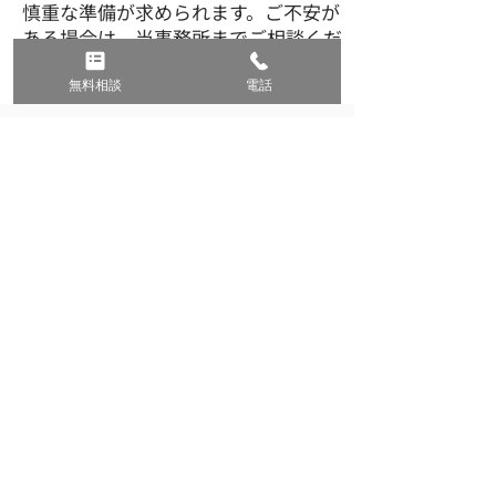
慎重な準備が求められます。ご不安が
ある場合は、当事務所までご相談くだ
さい。
無料相談
電話
サポートの内容
​当事務所では、ビザ申請のサポートをワ
ンストップで行っています。
DS160
ビザ申請の際は、「DS-160」というオン
ラインフォームから必要事項を英語で入
力する必要があります。
​当事務所の申請サポートには、DS-１６
０の入力サポートが含まれています。