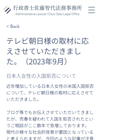
< Back
テレビ朝日様の取材に応
えさせていただきまし
た。（2023年9月）
日本人女性の入国拒否について
近年増加している日本人女性の米国入国拒否
について、テレビ朝日様の取材に応えさせて
いただきました。
ブログ等でもお伝えさせていただいてきまし
たが、売春を疑われて入国を拒否されたとい
うご相談がここ数年で急増しております。
現代の様々な社会的背景が要因となっている
と考えられますが、今回のような記事が注意