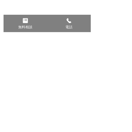
無料相談
電話
個人情報保護について
特定商取引法に基づく表記
Copyright@行政書士佐藤智代法務事務所 All Rights Reserved.