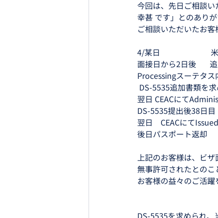
今回は、先日ご相談い
幸甚 です」とのあり
ご相談いただいたお客
4/某日　 　　　　　
面接日から2日後   　追加
Processingスーテタス
 DS-5535追加書類
翌日 CEACにてAdminis
DS-5535提出後38日目  
翌日　CEACにてIssued。 
後日パスポート返却
上記のお客様は、ビザ
無事許可されたとのこ
お客様の益々のご活躍
DS-5535を求めら