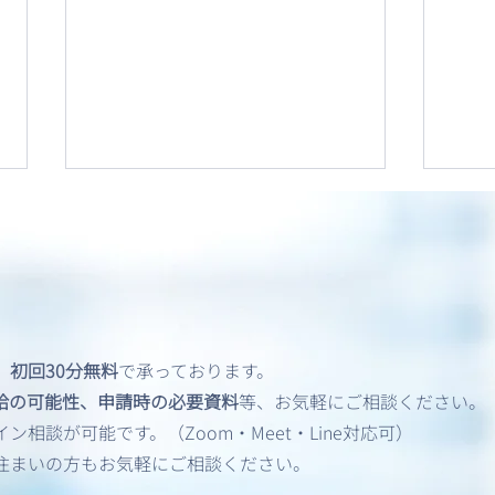
、
初回30分無料
で承っております。
飲酒運転（DUI）歴がある方
英語
給の可能性、申請時の必要資料
等、お気軽にご相談ください。
のアメリカビザ申請
共有
相談が可能です。（Zoom・Meet・Line対応可）
住まいの方もお気軽にご相談ください。