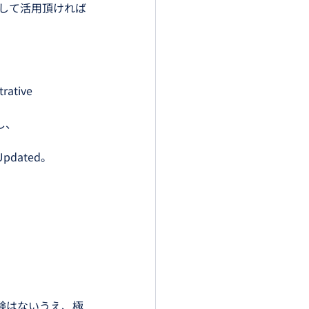
して活用頂ければ
tive 
し、
Updated。
経験はないうえ、極