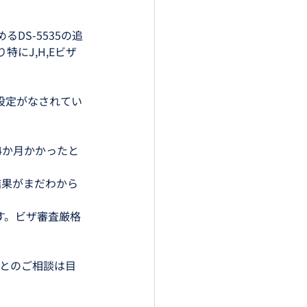
DS-5535の追
にJ,H,Eビザ
の設定がなされてい
4か月かかったと
結果がまだわから
す。ビザ審査厳格
たとのご相談は目