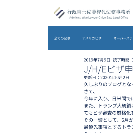
全ての記事
アメリカビザ
オーバーステ
2019年7月9日
読了時間: 
DS-5535
アメリカビザ
オース
J/H/Eビザ
更新日：
2020年10月2日
久しぶりのブログとな
農地転用
離婚
イギリスビザ
さて、
今年に入り、日米間では
また、トランプ大統領
てもビザ審査の厳格化
その一環として、6月か
最優先事項とするトラ