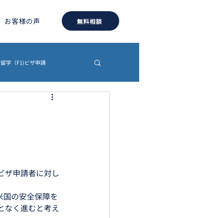
お客様の声
無料相談
留学（F1)ビザ申請
約書
認証・翻訳
ビザ申請者に対し
、米国の安全保障を
となく進むと考え