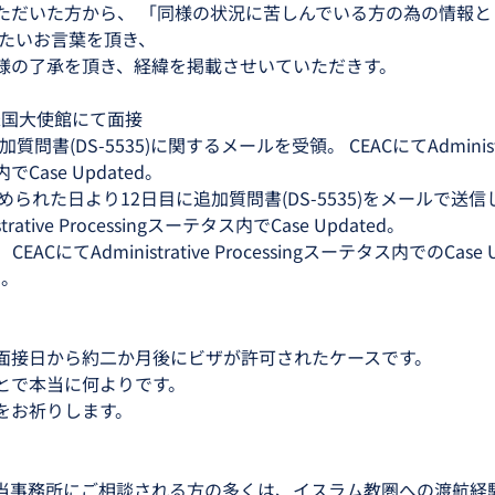
ただいた方から、 「同様の状況に苦しんでいる方の為の情報と
がたいお言葉を頂き、
様の了承を頂き、経緯を掲載させいていただきす。
 米国大使館にて面接
質問書(DS-5535)に関するメールを受領。 CEACにてAdministra
内でCase Updated。
を求められた日より12日目に追加質問書(DS-5535)をメールで送信
trative Processingスーテタス内でCase Updated。
  CEACにてAdministrative Processingスーテタス内でのCase 
     
面接日から約二か月後にビザが許可されたケースです。
とで本当に何よりです。
をお祈りします。
れ、当事務所にご相談される方の多くは、イスラム教圏への渡航