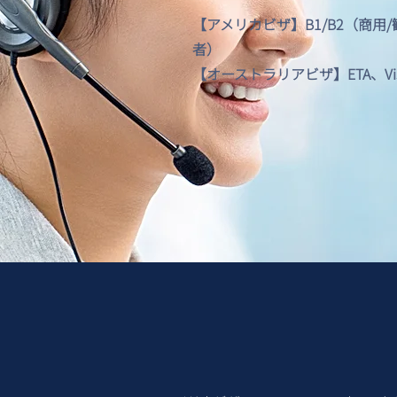
【アメリカビザ】B1/B2（商用
者）
【オーストラリアビザ】ETA、Visitor