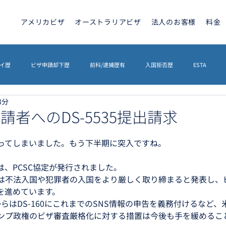
アメリカビザ
オーストラリアビザ
法人のお客様
料金
イ歴
ビザ申請却下歴
前科/逮捕歴有
入国拒否歴
ESTA
3分
トラリアビザ
ETA
カナダビザ
ETIAS
海外相続
英文契
申請者へのDS-5535提出請求
ってしまいました。もう下半期に突入ですね。
イギリスETA
その他
ETIAS
シェンゲンビザ
、PCSC協定が発行されました。
は不法入国や犯罪者の入国をより厳しく取り締まると発表し、
を進めています。
らはDS-160にこれまでのSNS情報の申告を義務付けるなど
ンプ政権のビザ審査厳格化に対する措置は今後も手を緩めるこ