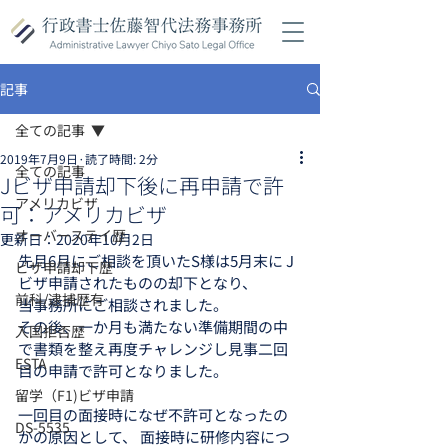
記事
全ての記事
2019年7月9日
読了時間: 2分
全ての記事
Jビザ申請却下後に再申請で許
アメリカビザ
可：アメリカビザ
オーバーステイ歴
更新日：
2020年10月2日
先月6月にご相談を頂いたS様は5月末に J
ビザ申請却下歴
ビザ申請されたものの却下となり、
前科/逮捕歴有
当事務所にご相談されました。
その後、一か月も満たない準備期間の中
入国拒否歴
で書類を整え再度チャレンジし見事二回
ESTA
目の申請で許可となりました。
留学（F1)ビザ申請
一回目の面接時になぜ不許可となったの
DS-5535
かの原因として、 面接時に研修内容につ