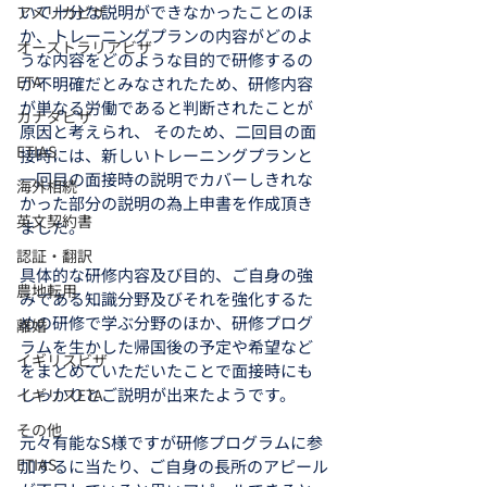
いて十分な説明ができなかったことのほ
アメリカビザ
か、トレーニングプランの内容がどのよ
オーストラリアビザ
うな内容をどのような目的で研修するの
ETA
か不明確だとみなされたため、研修内容
が単なる労働であると判断されたことが
カナダビザ
原因と考えられ、 そのため、二回目の面
ETIAS
接時には、新しいトレーニングプランと
一回目の面接時の説明でカバーしきれな
海外相続
かった部分の説明の為上申書を作成頂き
英文契約書
ました。
認証・翻訳
具体的な研修内容及び目的、ご自身の強
農地転用
みである知識分野及びそれを強化するた
めの研修で学ぶ分野のほか、研修プログ
離婚
ラムを生かした帰国後の予定や希望など
イギリスビザ
をまとめていただいたことで面接時にも
しっかりとご説明が出来たようです。
イギリスETA
その他
元々有能なS様ですが研修プログラムに参
ETIAS
加するに当たり、ご自身の長所のアピール