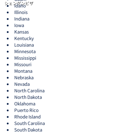
シェンゲンビザ
Idaho
Illinois
Indiana
Iowa
Kansas
Kentucky
Louisiana
Minnesota
Mississippi
Missouri
Montana
Nebraska
Nevada
North Carolina
North Dakota
Oklahoma
Puerto Rico
Rhode Island
South Carolina
South Dakota