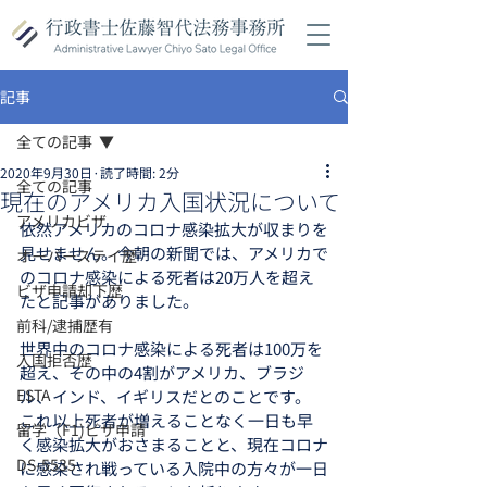
記事
全ての記事
2020年9月30日
読了時間: 2分
全ての記事
現在のアメリカ入国状況について
アメリカビザ
依然アメリカのコロナ感染拡大が収まりを
見せません。今朝の新聞では、アメリカで
オーバーステイ歴
のコロナ感染による死者は20万人を超え
ビザ申請却下歴
たと記事がありました。
前科/逮捕歴有
世界中のコロナ感染による死者は100万を
入国拒否歴
超え、その中の4割がアメリカ、ブラジ
ESTA
ル、インド、イギリスだとのことです。
これ以上死者が増えることなく一日も早
留学（F1)ビザ申請
く感染拡大がおさまることと、現在コロナ
DS-5535
に感染され戦っている入院中の方々が一日