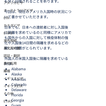
も早く回復されることを祈ります。
アメリカビザ
オーストラリアビザ
今回は、現在のアメリカ入国時の状況につ
いて書かせていただきます。
ETA
カナダビザ
日本でも、日本への渡航者に対し入国後
に隔離を求めているのと同様にアメリカで
ETIAS
も国外からの入国に対して検疫体制の強
海外相続
化や入国後14日間の隔離を求めるなどの
厳しい措置がとられています。
英文契約書
認証・翻訳
外国人の米国入国後に隔離を求めている
農地転用
州は、
Alabama
離婚
Alaska
イギリスビザ
Arkansas
Colorado
イギリスETA
Delaware
その他
Florida
Georgia
ETIAS
Guam