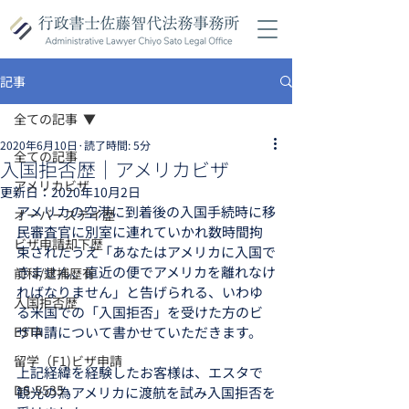
記事
全ての記事
2020年6月10日
読了時間: 5分
全ての記事
入国拒否歴｜アメリカビザ
アメリカビザ
更新日：
2020年10月2日
アメリカの空港に到着後の入国手続時に移
オーバーステイ歴
民審査官に別室に連れていかれ数時間拘
ビザ申請却下歴
束されたうえ「あなたはアメリカに入国で
きません、直近の便でアメリカを離れなけ
前科/逮捕歴有
ればなりません」と告げられる、いわゆ
入国拒否歴
る米国での「入国拒否」を受けた方のビ
ESTA
ザ申請について書かせていただきます。
留学（F1)ビザ申請
上記経緯を経験したお客様は、エスタで
DS-5535
観光の為アメリカに渡航を試み入国拒否を