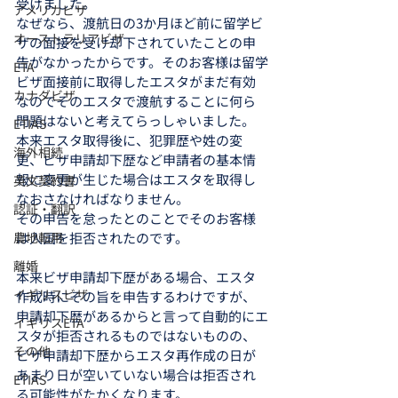
受けました。
アメリカビザ
なぜなら、渡航日の3か月ほど前に留学ビ
オーストラリアビザ
ザの面接を受け却下されていたことの申
告がなかったからです。そのお客様は留学
ETA
ビザ面接前に取得したエスタがまだ有効
カナダビザ
なのでそのエスタで渡航することに何ら
問題はないと考えてらっしゃいました。
ETIAS
本来エスタ取得後に、犯罪歴や姓の変
海外相続
更、ビザ申請却下歴など申請者の基本情
報に変更が生じた場合はエスタを取得し
英文契約書
なおさなければなりません。
認証・翻訳
その申告を怠ったとのことでそのお客様
農地転用
は入国を拒否されたのです。
離婚
本来ビザ申請却下歴がある場合、エスタ
イギリスビザ
作成時にその旨を申告するわけですが、
申請却下歴があるからと言って自動的にエ
イギリスETA
スタが拒否されるものではないものの、
その他
ビザ申請却下歴からエスタ再作成の日が
あまり日が空いていない場合は拒否され
ETIAS
る可能性がたかくなります。