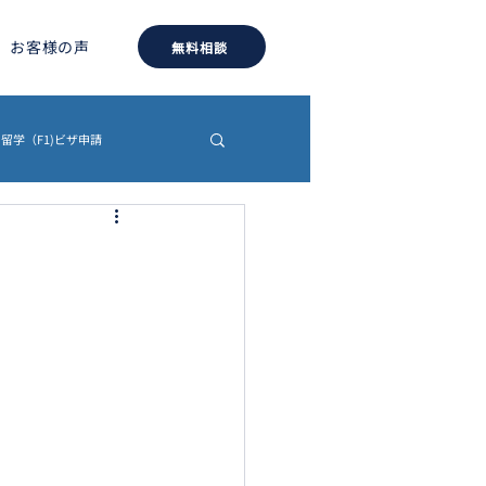
お客様の声
無料相談
留学（F1)ビザ申請
約書
認証・翻訳