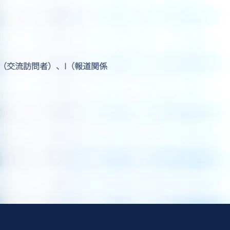
リカ出国時に別室での追
査を求められました。
最近急増しているご相談
の背景
J1（交流訪問者）、I（報道関係