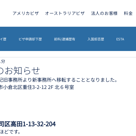
アメリカビザ
オーストラリアビザ
法人のお客様
料金
イ歴
ビザ申請却下歴
前科/逮捕歴有
入国拒否歴
ESTA
1分
トラリアビザ
ETA
カナダビザ
ETIAS
海外相続
英文契
のお知らせ
記旧事務所より新事務所へ移転することとなりました。
倉北区重住3-2-12 2F 北６号室
イギリスETA
その他
ETIAS
シェンゲンビザ
高田1-13-32-204
ほどです。