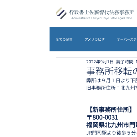
全ての記事
アメリカビザ
オーバーステ
2022年9月1日
読了時間: 
DS-5535
アメリカビザ
オース
事務所移転
弊所は９月１日より下
旧事務所住所：北九州市小
農地転用
離婚
イギリスビザ
【新事務所住所】
〒800-0031
福岡県北九州市門司区
JR門司駅より徒歩５分