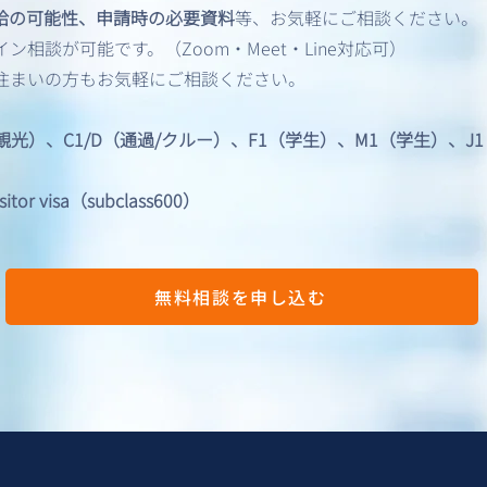
アメリカビザ申請｜面接免
アメ
給の可能性、申請時の必要資料
等、お気軽にご相談ください。
除/Interview Waiver
加審
相談が可能です。（Zoom・Meet・Line対応可）
——
住まいの方もお気軽にご相談ください。
とそ
/観光）、C1/D（通過/クルー）、F1（学生）、M1（学生）、
 visa（subclass600）
無料相談を申し込む