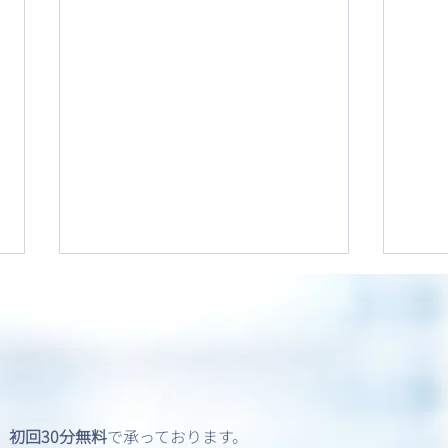
、
初回30分無料
で承っております。