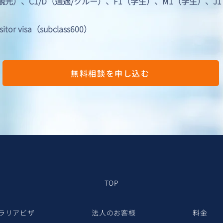
/観光）、C1/D（通過/クルー）、F1（学生）、M1（学生）、
 visa（subclass600）
無料相談を申し込む
TOP
ラリアビザ
法人のお客様
料金