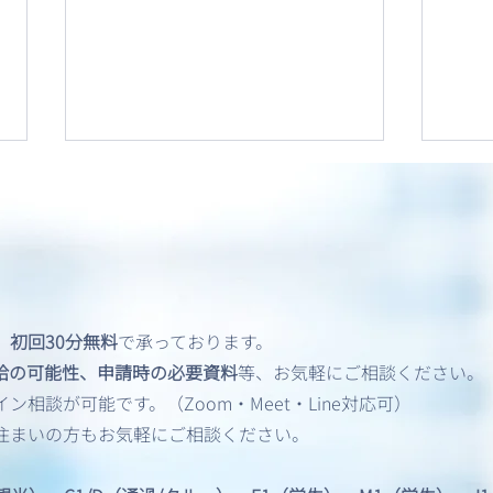
、
初回30分無料
で承っております。
アメリカビザ申請｜面接免
アメ
給の可能性、申請時の必要資料
等、お気軽にご相談ください。
除/Interview Waiver
加審
相談が可能です。（Zoom・Meet・Line対応可）
——
住まいの方もお気軽にご相談ください。
とそ