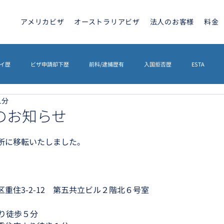
アメリカビザ
オーストラリアビザ
法人のお客様
料金
イ歴
ビザ申請却下歴
前科/逮捕歴有
入国拒否歴
ESTA
1分
トラリアビザ
ETA
カナダビザ
ETIAS
海外相続
英文契
のお知らせ
所に移転いたしました。
イギリスETA
その他
ETIAS
シェンゲンビザ
重住3-2-12　第五共立ビル２階北６号室
より徒歩５分