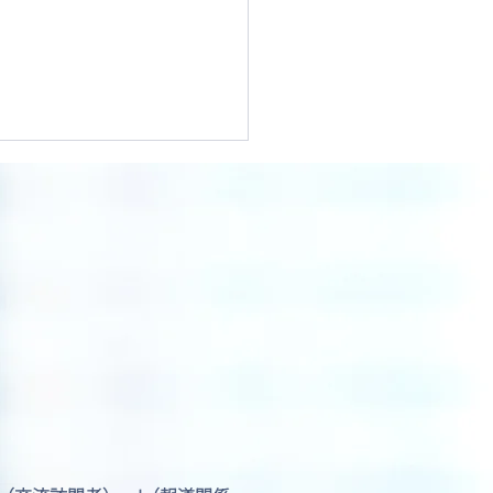
リカ出国時に別室での追
査を求められました。
最近急増しているご相談
の背景