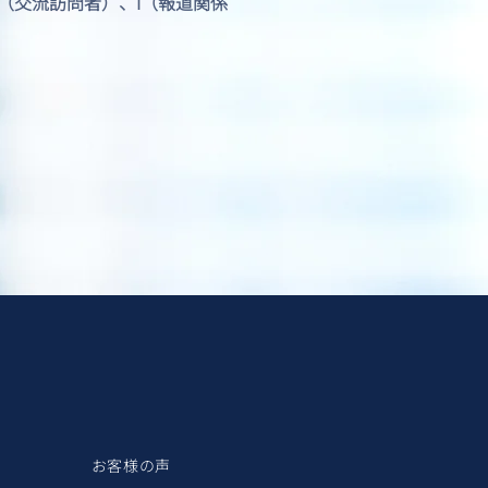
J1（交流訪問者）、I（報道関係
お客様の声