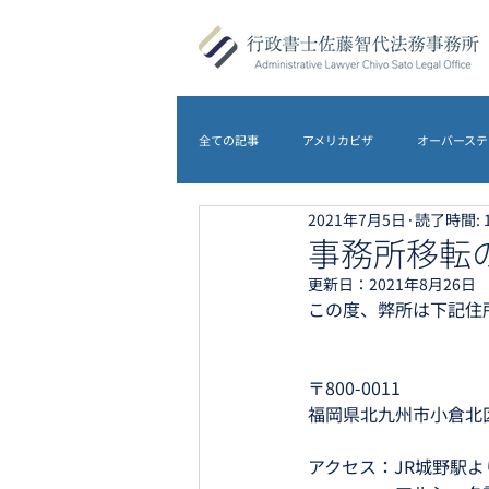
全ての記事
アメリカビザ
オーバーステ
2021年7月5日
読了時間: 
DS-5535
アメリカビザ
オース
事務所移転
更新日：
2021年8月26日
この度、弊所は下記住
農地転用
離婚
イギリスビザ
〒800-0011
福岡県北九州市小倉北区
アクセス：JR城野駅