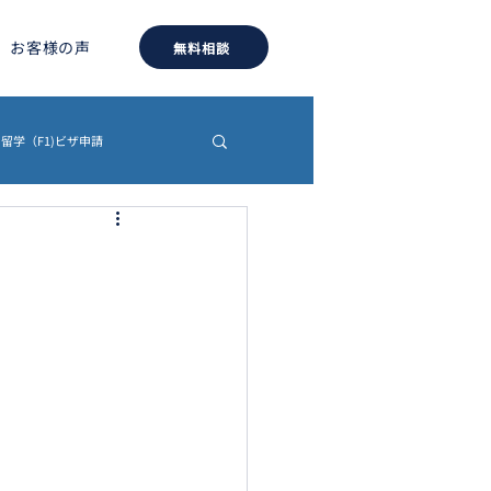
お客様の声
無料相談
留学（F1)ビザ申請
約書
認証・翻訳