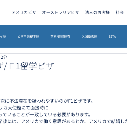
アメリカビザ
オーストラリアビザ
法人のお客様
料金
イ歴
ビザ申請却下歴
前科/逮捕歴有
入国拒否歴
ESTA
 2分
トラリアビザ
ETA
カナダビザ
ETIAS
海外相続
英文契
/Ｆ1留学ビザ
イギリスETA
その他
ETIAS
シェンゲンビザ
の次に不法滞在を疑われやすいのがF1ビザです。
メリカ大使館にて面接時に
っていることが一致している必要があります。
了後には、アメリカで働く意思があるとか、アメリカで結婚し