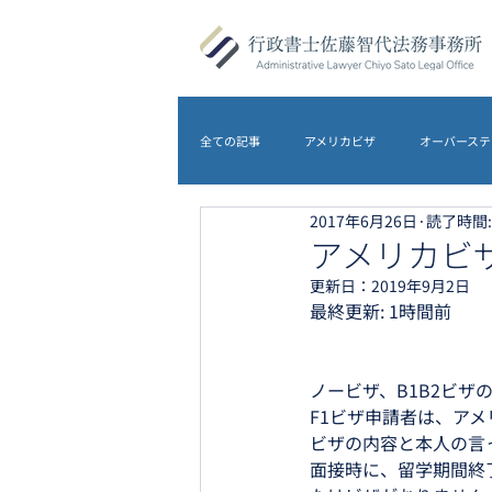
全ての記事
アメリカビザ
オーバーステ
2017年6月26日
読了時間:
DS-5535
アメリカビザ
オース
アメリカビザ
更新日：
2019年9月2日
最終更新: 1時間前
農地転用
離婚
イギリスビザ
ノービザ、B1B2ビザ
F1ビザ申請者は、ア
ビザの内容と本人の言
面接時に、留学期間終