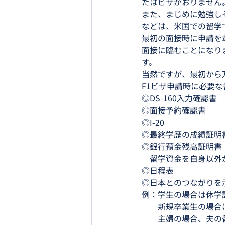
たはビザがおりません
また、まじめに勉強し
などは、米国での留学
最初の面接時に申請を
面接に臨むことになり
す。
当然ですが、最初から
F1ビザ申請時に必要な
◎DS-160入力確認書
◎面接予約確認書
◎I-20
◎最終学歴の成績証明
◎銀行預金残高証明書
　留学資金を自身以外
◎日程表
◎日本とのつながりを
例：学生の場合は休学
　　新規卒業生の場合
　　主婦の場合、夫の