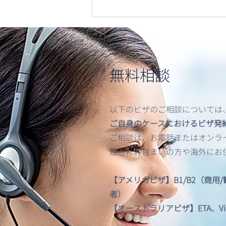
無料相談
以下のビザのご相談については
米国出入国時における顔認
ご自身のケースにおけるビザ発
証・バイオメトリクス提出の
ご相談は、お電話またはオンライン
義務化について
遠方にお住まいの方や海外にお
【アメリカビザ】B1/B2（商用
者）
【オーストラリアビザ】ETA、Visitor