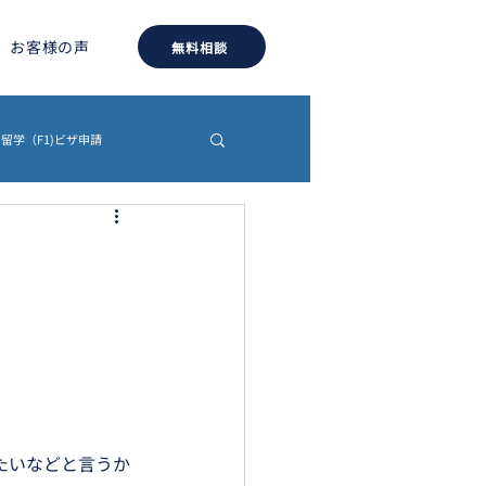
お客様の声
無料相談
留学（F1)ビザ申請
約書
認証・翻訳
たいなどと言うか