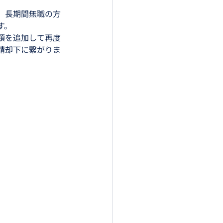
、長期間無職の方
す。
類を追加して再度
請却下に繋がりま