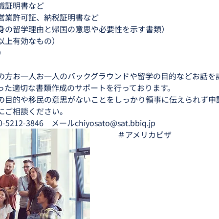
職証明書など
営業許可証、納税証明書など
身の留学理由と帰国の意思や必要性を示す書類）
以上有効なもの）
）
の方お一人お一人のバックグラウンドや留学の目的などお話を
った適切な書類作成のサポートを行っております。
の目的や移民の意思がないことをしっかり領事に伝えられず申
にご相談ください。
2-3846　メールchiyosato@sat.bbiq.jp
　＃アメリカビザ