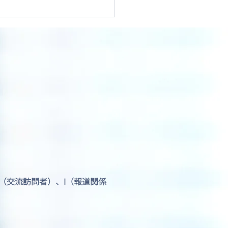
圏5か国による移民情報
 ― 「M5」とは何か？
J1（交流訪問者）、I（報道関係