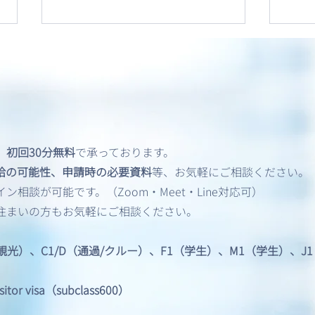
、
初回30分無料
で承っております。
飲酒運転（DUI）歴がある方
英語
給の可能性、申請時の必要資料
等、お気軽にご相談ください。
のアメリカビザ申請
共有
相談が可能です。（Zoom・Meet・Line対応可）
住まいの方もお気軽にご相談ください。
/観光）、C1/D（通過/クルー）、F1（学生）、M1（学生）、
 visa（subclass600）