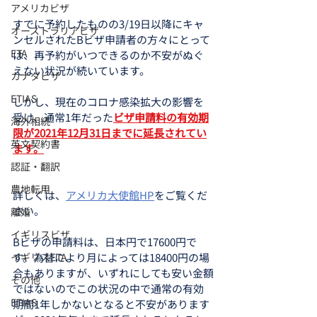
アメリカビザ
すでに予約したものの3/19日以降にキャ
オーストラリアビザ
ンセルされたBビザ申請者の方々にとって
ETA
は、再予約がいつできるのか不安がぬぐ
えない状況が続いています。
カナダビザ
ETIAS
しかし、現在のコロナ感染拡大の影響を
受け、通常1年だった
ビザ申請料の有効期
海外相続
限が2021年12月31日までに延長されてい
英文契約書
ます。
認証・翻訳
農地転用
詳しくは、
アメリカ大使館HP
をご覧くだ
さい。
離婚
イギリスビザ
Bビザの申請料は、日本円で17600円で
イギリスETA
す。為替により月によっては18400円の場
合もありますが、いずれにしても安い金額
その他
ではないのでこの状況の中で通常の有効
ETIAS
期間1年しかないとなると不安があります