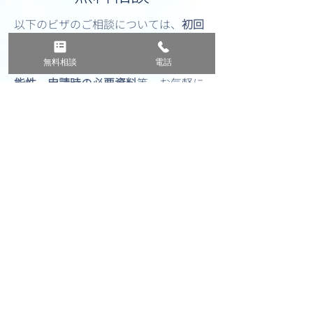
以下のビザのご相談については、
初回
30分無料
で承っております。
飲酒運転（DUI）歴がある
英語圏5か国に
ご自身のケースにおけるビザ発給の可
無料相談
電話
方のアメリカビザ申請
報共有 ― 「M
能性、申請時の必要資料
等、お気軽に
か？
ご相談ください。
ご相談は、お電話またはオンライン相
談が可能です。（Zoom・Meet・Line
対応可）
遠方にお住まいの方や海外にお住まい
の方もお気軽にご相談ください。
【アメリカビザ】B1/B2（商用/観
光）、C1/D（通過/クルー）、F1（学
生）、M1（学生）、J1（交流訪問
者）、I（報道関係者）