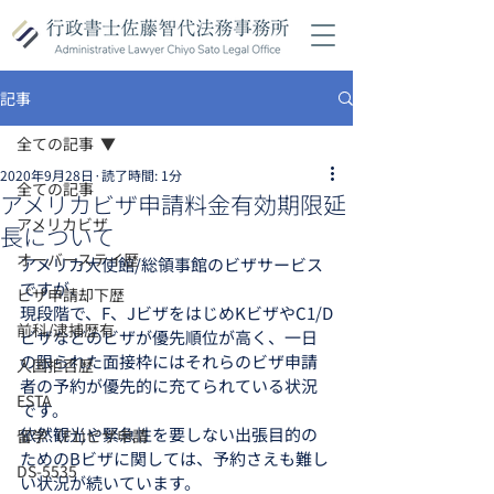
記事
全ての記事
2020年9月28日
読了時間: 1分
全ての記事
アメリカビザ申請料金有効期限延
アメリカビザ
長について
オーバーステイ歴
アメリカ大使館/総領事館のビザサービス
ですが、
ビザ申請却下歴
現段階で、F、JビザをはじめKビザやC1/D
前科/逮捕歴有
ビザなどのビザが優先順位が高く、一日
の限られた面接枠にはそれらのビザ申請
入国拒否歴
者の予約が優先的に充てられている状況
ESTA
です。
依然観光や緊急性を要しない出張目的の
留学（F1)ビザ申請
ためのBビザに関しては、予約さえも難し
DS-5535
い状況が続いています。